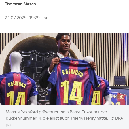
Thorsten Mesch
24.07.2025 | 19:29 Uhr
Image:
Marcus Rashford präsentiert sein Barca-Trikot mit der
Rückennummer 14, die einst auch Thierry Henry hatte.
© DPA
pa