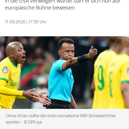
in die USA verweigert wurde, darf er sich nun auf
europäische Bühne beweisen.
11.06.2026 | 17:50 Uhr
Image:
Omar Artan sollte der erste somalische WM-Schiedsrichter
werden.
© DPA pa