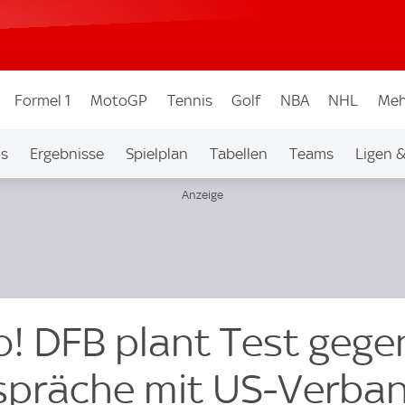
Formel 1
MotoGP
Tennis
Golf
NBA
NHL
Meh
os
Ergebnisse
Spielplan
Tabellen
Teams
Ligen 
o! DFB plant Test gege
spräche mit US-Verba