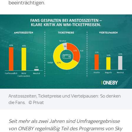
beeinträchtigen.
Image:
Anstosszeiten, Ticketpreise und Viertelpausen: So denken
die Fans.
© Privat
Seit mehr als zwei Jahren sind Umfrageergebnisse
von ONE8Y regelmäßig Teil des Programms von Sky