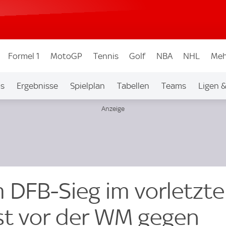
Formel 1
MotoGP
Tennis
Golf
NBA
NHL
Meh
os
Ergebnisse
Spielplan
Tabellen
Teams
Ligen 
DFB-Sieg im vorletzt
est vor der WM gegen