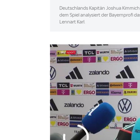
Deutschlands Kapitän Joshua Kimmich g
dem Spiel analysiert der Bayernprofi da
Lennart Karl.