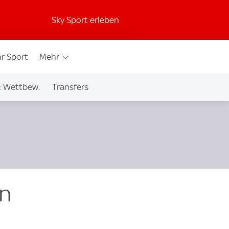
Sky Sport erleben
r Sport
Mehr
& Wettbew.
Transfers
en