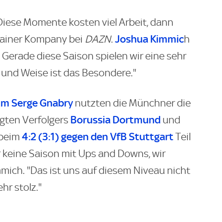
Diese Momente kosten viel Arbeit, dann
Joshua Kimmic
rainer Kompany bei
DAZN
.
h
l. Gerade diese Saison spielen wir eine sehr
 und Weise ist das Besondere."
um Serge Gnabry
nutzten die Münchner die
Borussia Dortmund
ngten Verfolgers
und
4:2 (3:1) gegen den VfB Stuttgart
 beim
Teil
ar keine Saison mit Ups and Downs, wir
mich. "Das ist uns auf diesem Niveau nicht
hr stolz."