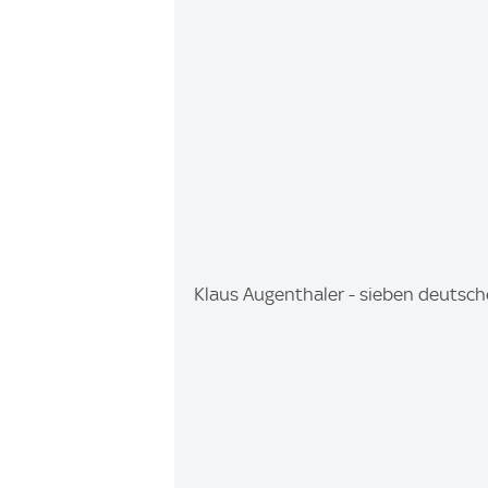
I
Klaus Augenthaler - sieben deutsc
m
a
g
e
: