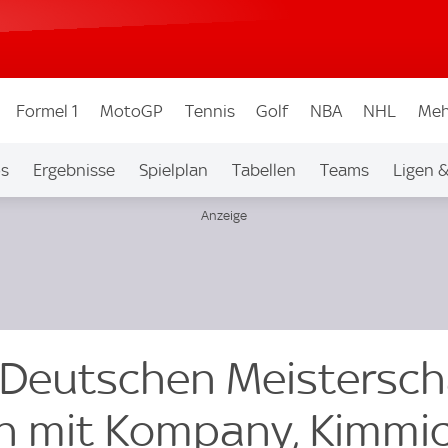
Formel 1
MotoGP
Tennis
Golf
NBA
NHL
Meh
os
Ergebnisse
Spielplan
Tabellen
Teams
Ligen 
Deutschen Meistersch
n mit Kompany, Kimmi