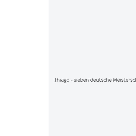
I
Thiago - sieben deutsche Meisters
m
a
g
e
: