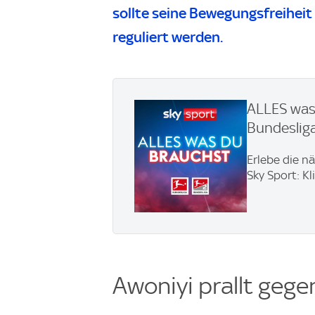
sollte seine Bewegungsfreihei
reguliert werden.
ALLES was 
Bundesliga
Erlebe die n
Sky Sport: Kl
Awoniyi prallt geg