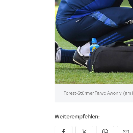
Image:
Forest-Stürmer Taiwo Awoniyi (am 
Weiterempfehlen: