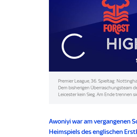
Premier League, 36. Spieltag: Nottingh
Dem bisherigen Überraschungsteam der
Leicester kein Sieg. Am Ende trennen si
Awoniyi war am vergangenen So
Heimspiels des englischen Erstl