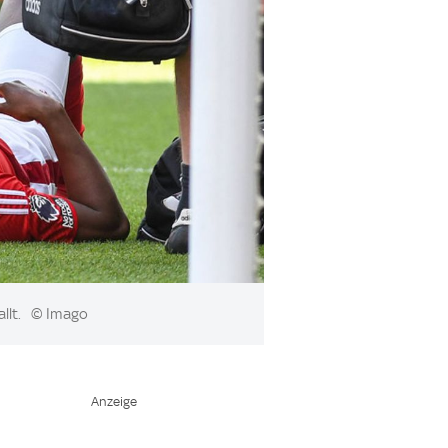
llt.
© Imago