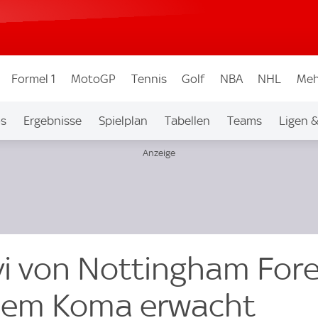
Formel 1
MotoGP
Tennis
Golf
NBA
NHL
Meh
os
Ergebnisse
Spielplan
Tabellen
Teams
Ligen 
i von Nottingham Fore
chem Koma erwacht