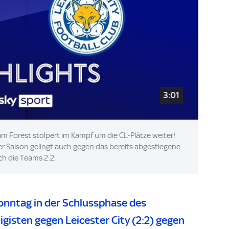
3:01
am Forest stolpert im Kampf um die CL-Plätze weiter!
 Saison gelingt auch gegen das bereits abgestiegene
ch die Teams 2:2.
nntag in der Schlussphase des
igisten gegen Leicester City (2:2) gegen