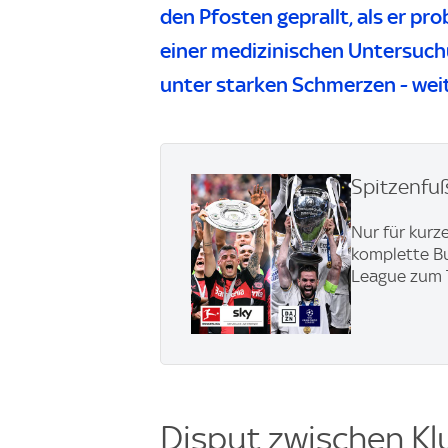
den Pfosten geprallt, als er pr
einer medizinischen Untersuchu
unter starken Schmerzen - weit
Spitzenfu
Nur für kurze
komplette Bu
League zum 
Disput zwischen Kl