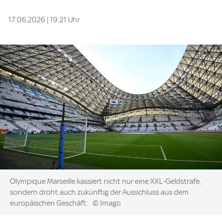
17.06.2026 | 19:21 Uhr
Image:
Olympique Marseille kassiert nicht nur eine XXL-Geldstrafe,
sondern droht auch zukünftig der Ausschluss aus dem
europäischen Geschäft.
© Imago