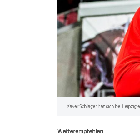
Image:
Xaver Schlager hat sich bei Leipzig 
Weiterempfehlen: