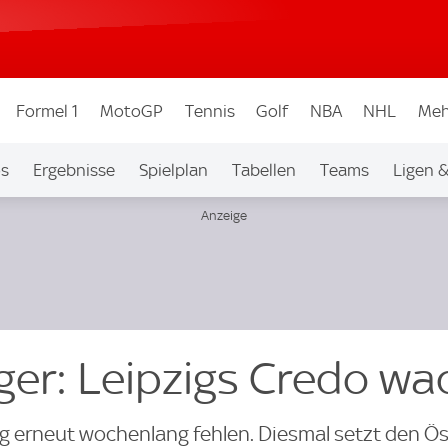
Formel 1
MotoGP
Tennis
Golf
NBA
NHL
Meh
os
Ergebnisse
Spielplan
Tabellen
Teams
Ligen 
er: Leipzigs Credo wa
ig erneut wochenlang fehlen. Diesmal setzt den Ös