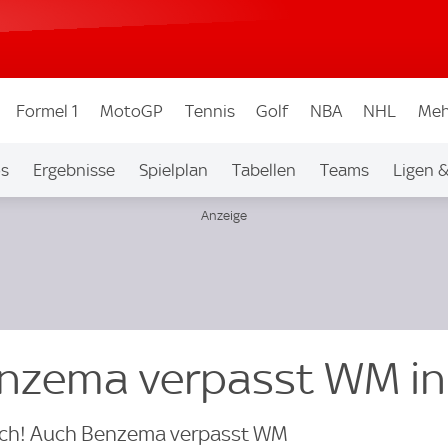
Formel 1
MotoGP
Tennis
Golf
NBA
NHL
Meh
os
Ergebnisse
Spielplan
Tabellen
Teams
Ligen 
nzema verpasst WM in
eich! Auch Benzema verpasst WM