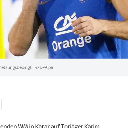
rletzungsbedingt.
© DPA pa
henden WM in Katar auf Torjäger Karim