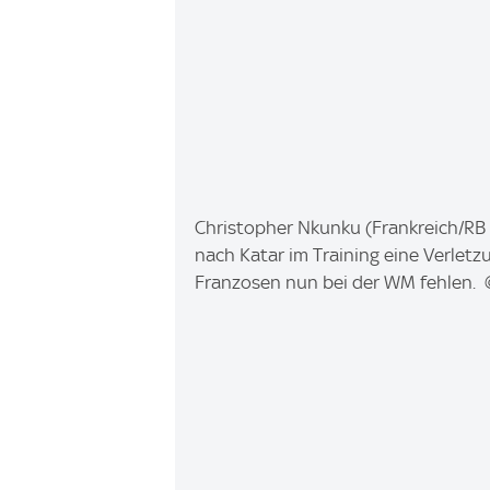
I
Christopher Nkunku (Frankreich/RB Le
m
nach Katar im Training eine Verletz
a
Franzosen nun bei der WM fehlen.
g
e
: