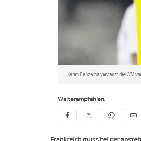
Image:
Karim Benzema verpasst die WM ve
Weiterempfehlen:
Frankreich muss bei der anste