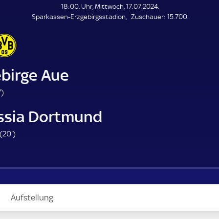
L
18:00, Uhr, Mittwoch, 17.07.2024.
E
Z
Sparkassen-Erzgebirgsstadion
Zuschauer:
15.700.
N
D
u
E
s
c
h
a
ebirge Aue
u
e
8
'
)
r
2
ssia Dortmund
.
m
2
(
20'
)
i
0
n
.
u
m
t
i
e
n
Aufstellung
u
t