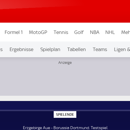
Formel 1
MotoGP
Tennis
Golf
NBA
NHL
Meh
os
Ergebnisse
Spielplan
Tabellen
Teams
Ligen 
S
SPIELENDE
P
I
E
Erzgebirge Aue - Borussia Dortmund. Testspiel.