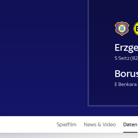
Erzg
S Seitz (
82
Boru
E Benkara 
Spielfilm
News & Video
Daten