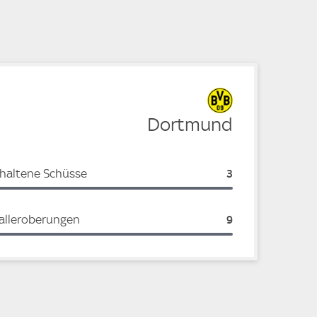
e
Dortmund
haltene Schüsse
Dortmund:
3
alleroberungen
Dortmund:
9