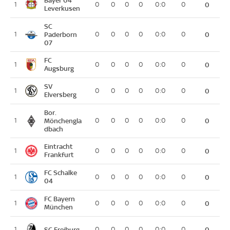
Bayer 04
1
0
0
0
0
0:0
0
0
Leverkusen
SC
1
Paderborn
0
0
0
0
0:0
0
0
07
FC
1
0
0
0
0
0:0
0
0
Augsburg
SV
1
0
0
0
0
0:0
0
0
Elversberg
Bor.
1
Mönchengla
0
0
0
0
0:0
0
0
dbach
Eintracht
1
0
0
0
0
0:0
0
0
Frankfurt
FC Schalke
1
0
0
0
0
0:0
0
0
04
FC Bayern
1
0
0
0
0
0:0
0
0
München
SC Freiburg
1
0
0
0
0
0:0
0
0