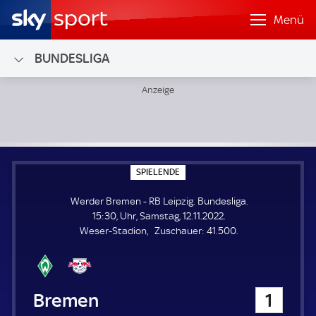
Menü
BUNDESLIGA
Werder Bremen - RB Leipzig; Bundesliga
S
SPIELENDE
P
I
Werder Bremen - RB Leipzig. Bundesliga.
E
L
15:30, Uhr, Samstag, 12.11.2022.
E
Z
Weser-Stadion
Zuschauer:
41.500.
N
D
u
E
s
c
h
Werder Bremen
1
a