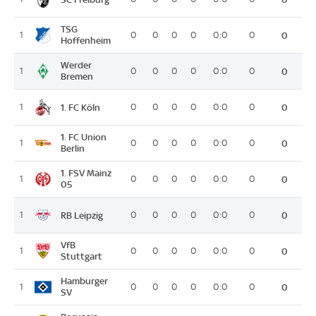
TSG
1
0
0
0
0
0:0
0
0
Hoffenheim
Werder
1
0
0
0
0
0:0
0
0
Bremen
1. FC Köln
1
0
0
0
0
0:0
0
0
1. FC Union
1
0
0
0
0
0:0
0
0
Berlin
1. FSV Mainz
1
0
0
0
0
0:0
0
0
05
RB Leipzig
1
0
0
0
0
0:0
0
0
VfB
1
0
0
0
0
0:0
0
0
Stuttgart
Hamburger
1
0
0
0
0
0:0
0
0
SV