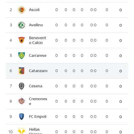
Ascoli
2
0
0
0
0
0:0
0
0
Avellino
3
0
0
0
0
0:0
0
0
Benevent
4
0
0
0
0
0:0
0
0
o Calcio
Carrarese
5
0
0
0
0
0:0
0
0
Catanzaro
6
0
0
0
0
0:0
0
0
Cesena
7
0
0
0
0
0:0
0
0
Cremones
8
0
0
0
0
0:0
0
0
e
FC Empoli
9
0
0
0
0
0:0
0
0
Hellas
10
0
0
0
0
0:0
0
0
Verona