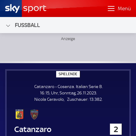
Menü
FUSSBALL
Catanzaro - Cosenza; Italian Serie B
S
SPIELENDE
P
I
Catanzaro - Cosenza. Italian Serie B.
E
L
16:15, Uhr, Sonntag, 26.11.2023.
E
Z
Nicola Ceravolo
Zuschauer:
13.382.
N
D
u
E
s
c
h
Catanzaro
2
a