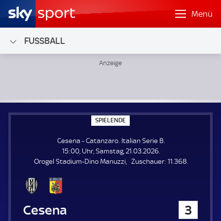
Menü
FUSSBALL
Cesena - Catanzaro; Italian Serie B
S
SPIELENDE
P
I
Cesena - Catanzaro. Italian Serie B.
E
L
15:00, Uhr, Samstag, 21.03.2026.
E
Z
Orogel Stadium-Dino Manuzzi
Zuschauer:
11.368.
N
D
u
E
s
c
h
Cesena
3
a