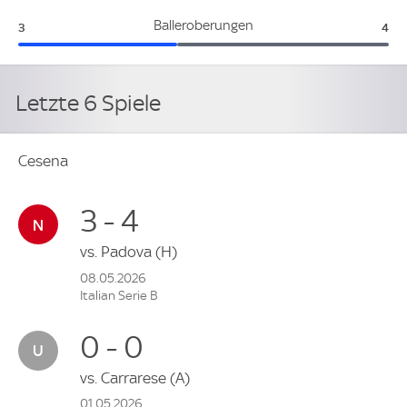
Cesena:
Cat
Balleroberungen
3
4
Letzte 6 Spiele
Cesena
3 - 4
vs.
Padova
(H)
08.05.2026
Italian Serie B
0 - 0
vs.
Carrarese
(A)
01.05.2026