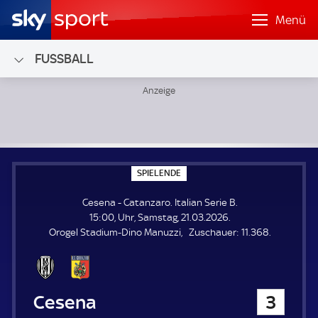
Menü
FUSSBALL
Cesena - Catanzaro; Italian Serie B
S
SPIELENDE
P
I
Cesena - Catanzaro. Italian Serie B.
E
L
15:00, Uhr, Samstag, 21.03.2026.
E
Z
Orogel Stadium-Dino Manuzzi
Zuschauer:
11.368.
N
D
u
E
s
c
h
Cesena
3
a