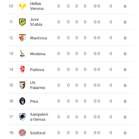
Hellas
10
0
0
0
0
0:0
0
0
Verona
Juve
11
0
0
0
0
0:0
0
0
Stabia
Mantova
12
0
0
0
0
0:0
0
0
Modena
13
0
0
0
0
0:0
0
0
Padova
14
0
0
0
0
0:0
0
0
US
15
0
0
0
0
0:0
0
0
Palarmo
Pisa
16
0
0
0
0
0:0
0
0
Sampdori
17
0
0
0
0
0:0
0
0
a Genua
Südtirol
18
0
0
0
0
0:0
0
0