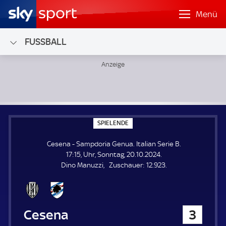
Menü
FUSSBALL
Cesena - Sampdoria Genua; Italian Serie B
S
SPIELENDE
P
I
Cesena - Sampdoria Genua. Italian Serie B.
E
L
17:15, Uhr, Sonntag, 20.10.2024.
E
Z
Dino Manuzzi
Zuschauer:
12.923.
N
D
u
E
s
c
h
Cesena
3
a