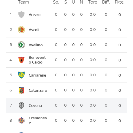
Team
Team
Sp.
Spiele
S
Siege
U
Unentschieden
N
Niederlagen
Tore
Tore
Diff.
Differenz
Pkte.
Pun
Platz
Arezzo
1
0
0
0
0
0:0
0
0
Ascoli
2
0
0
0
0
0:0
0
0
Avellino
3
0
0
0
0
0:0
0
0
Benevent
4
0
0
0
0
0:0
0
0
o Calcio
Carrarese
5
0
0
0
0
0:0
0
0
Catanzaro
6
0
0
0
0
0:0
0
0
Cesena
7
0
0
0
0
0:0
0
0
Cremones
8
0
0
0
0
0:0
0
0
e