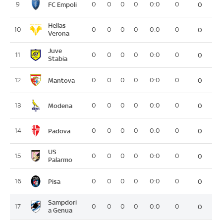
FC Empoli
9
0
0
0
0
0:0
0
0
Hellas
10
0
0
0
0
0:0
0
0
Verona
Juve
11
0
0
0
0
0:0
0
0
Stabia
Mantova
12
0
0
0
0
0:0
0
0
Modena
13
0
0
0
0
0:0
0
0
Padova
14
0
0
0
0
0:0
0
0
US
15
0
0
0
0
0:0
0
0
Palarmo
Pisa
16
0
0
0
0
0:0
0
0
Sampdori
17
0
0
0
0
0:0
0
0
a Genua