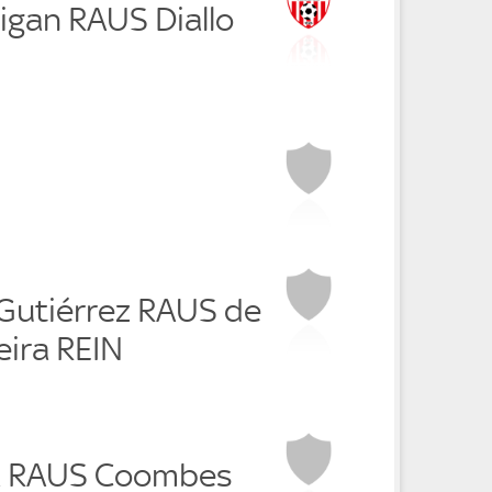
gan RAUS Diallo
 Gutiérrez RAUS de
veira REIN
ga RAUS Coombes