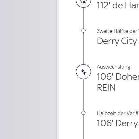
112' de Ha
Zweite Hälfte der
Derry City
Auswechslung
106' Dohe
REIN
Halbzeit der Verl
106' Derry