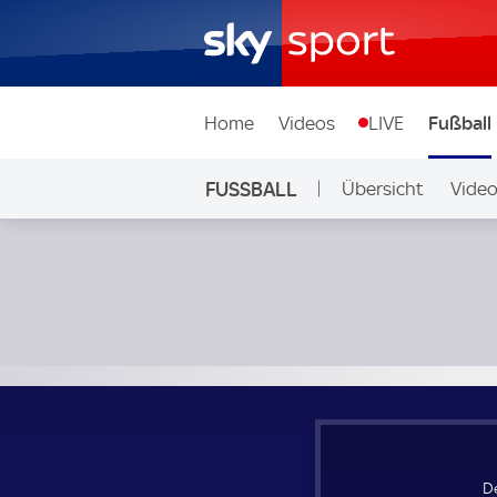
Home
Videos
LIVE
Fußball
FUSSBALL
Übersicht
Vide
Auf Sky
Derry City - Magpies; UEFA Europa Conference League Qual
De