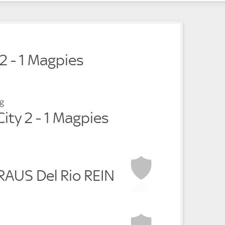
t
e
 2 - 1 Magpies
g
City 2 - 1 Magpies
RAUS Del Rio REIN