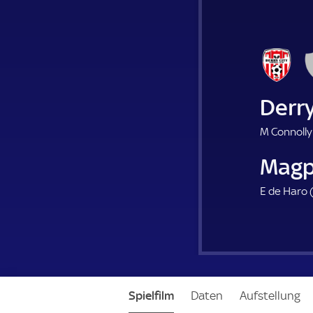
Derry
M Connolly
Magp
E de Haro 
Spielfilm
Daten
Aufstellung