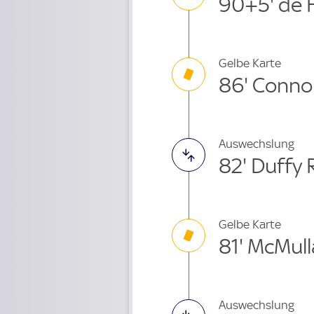
90+5' de 
Gelbe Karte
86' Connol
Auswechslung
82' Duffy
Gelbe Karte
81' McMul
Auswechslung