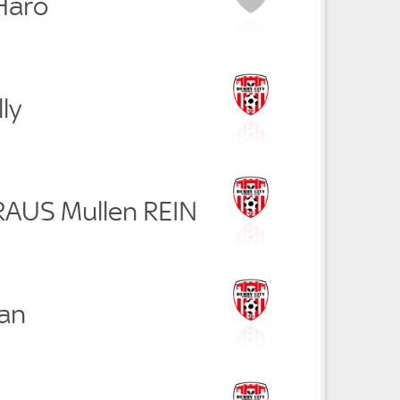
Haro
ly
 RAUS Mullen REIN
lan