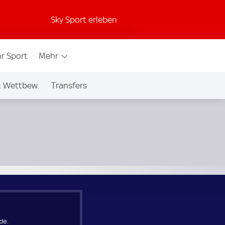
Sky Sport erleben
r Sport
Mehr
& Wettbew.
Transfers
de.