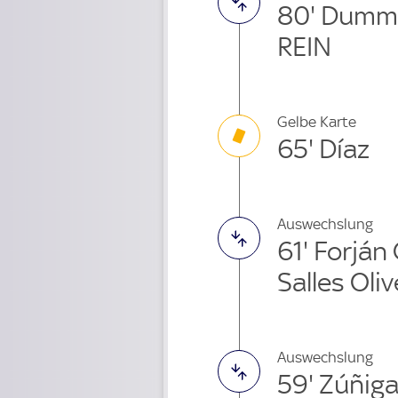
80' Dummi
REIN
Gelbe Karte
65' Díaz
Auswechslung
61' Forján
Salles Oli
Auswechslung
59' Zúñi