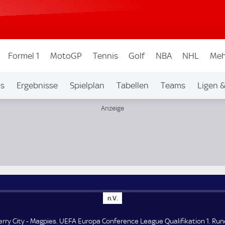
Formel 1
MotoGP
Tennis
Golf
NBA
NHL
Meh
os
Ergebnisse
Spielplan
Tabellen
Teams
Ligen 
ifikation 1. Runde
n
n.V.
.
V
.
rry City - Magpies. UEFA Europa Conference League Qualifikation 1. Run