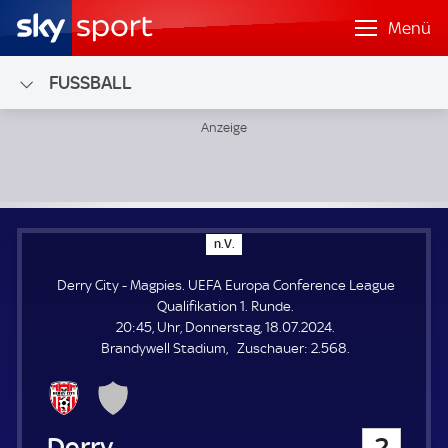
Menü
FUSSBALL
Derry City - Magpies; UEFA Europa Conference League Qual
n
n.V.
.
V
Derry City - Magpies. UEFA Europa Conference League
.
Qualifikation 1. Runde.
20:45, Uhr, Donnerstag, 18.07.2024.
Z
Brandywell Stadium
Zuschauer:
2.568.
u
s
c
h
Derry City
2