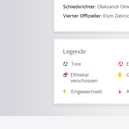
Schiedsrichter:
Oleksandr Om
Vierter Offizieller:
Klym Zabro
Legende
Tore
E
Elfmeter
G
verschossen
Eingewechselt
A