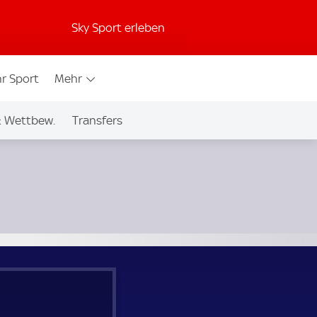
Sky Sport erleben
r Sport
Mehr
& Wettbew.
Transfers