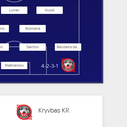
Lunev
Kuzyk
Khomchenovskiy
Bizimana
ov
Saintini
Bandeira da Fonseca
Kryvbas KR
4-2-3-1
Makhankov
Kryvbas KR