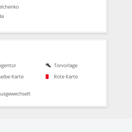
elchenko
da
igentor
Torvorlage
elbe Karte
Rote Karte
usgewechselt