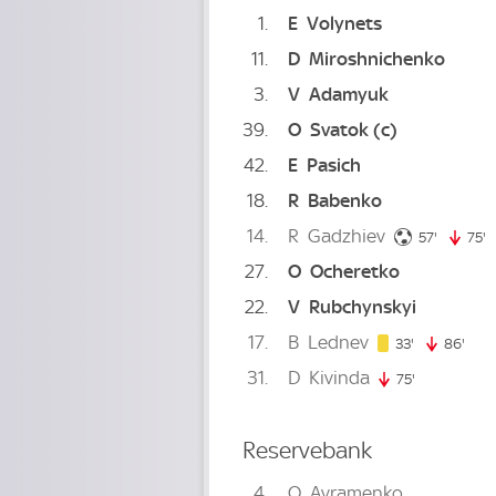
1
E
Volynets
11
D
Miroshnichenko
3
V
Adamyuk
39
O
Svatok
(c)
42
E
Pasich
18
R
Babenko
14
R
Gadzhiev
57. minu
57'
75'
7
27
O
Ocheretko
22
V
Rubchynskyi
17
B
Lednev
33. minute
33'
86'
86. 
31
D
Kivinda
75'
75. minute
Reservebank
4
O
Avramenko