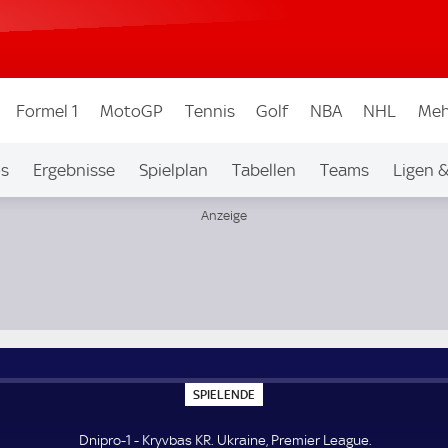
Formel 1
MotoGP
Tennis
Golf
NBA
NHL
Meh
os
Ergebnisse
Spielplan
Tabellen
Teams
Ligen 
S
SPIELENDE
P
I
E
Dnipro-1 - Kryvbas KR. Ukraine, Premier League.