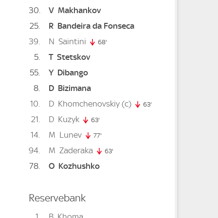
30
V
Makhankov
25
R
Bandeira da Fonseca
39
N
Saintini
68'
68. minute
5
T
Stetskov
55
Y
Dibango
8
D
Bizimana
10
D
Khomchenovskiy
(c)
te
5. minute
63'
63. minute
21
D
Kuzyk
63'
63. minute
14
M
Lunev
77'
77. minute
94
M
Zaderaka
minute
63'
63. minute
78
O
Kozhushko
Reservebank
1
B
Khoma