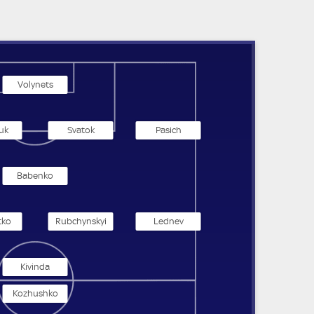
Volynets
uk
Svatok
Pasich
Babenko
tko
Rubchynskyi
Lednev
Kivinda
Kozhushko