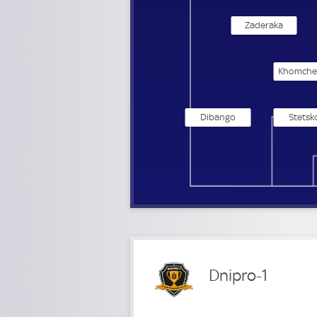
Zaderaka
Dibango
Stetsk
Dnipro-1