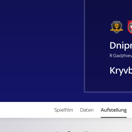
Dnip
R Gadzhiev
Kryv
Spielfilm
Daten
Aufstellung