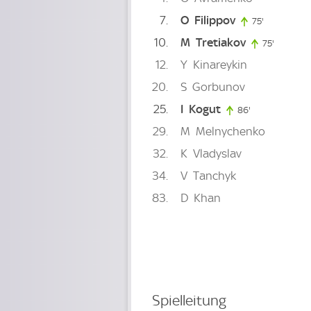
7
O
Filippov
75'
75. minute
10
M
Tretiakov
75'
75. minu
12
Y
Kinareykin
20
S
Gorbunov
25
I
Kogut
86'
86. minute
29
M
Melnychenko
32
K
Vladyslav
34
V
Tanchyk
83
D
Khan
Spielleitung