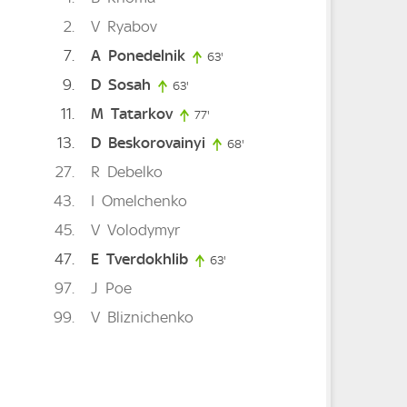
2
V
Ryabov
7
A
Ponedelnik
te
63'
63. minute
9
D
Sosah
63'
63. minute
11
M
Tatarkov
77'
77. minute
13
D
Beskorovainyi
68'
68. minute
27
R
Debelko
43
I
Omelchenko
45
V
Volodymyr
47
E
Tverdokhlib
63'
63. minute
97
J
Poe
99
V
Bliznichenko