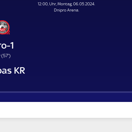
L
12:00, Uhr, Montag, 06.05.2024.
E
Dnipro Arena.
N
D
E
ro-1
5
 (
57'
)
7
bas KR
.
m
i
n
u
t
e