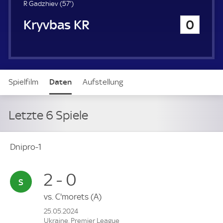
5
R Gadzhiev (
57'
)
7
Kryvbas KR
0
.
m
i
n
u
t
Spielfilm
Daten
Aufstellung
e
Letzte 6 Spiele
Dnipro-1
2 - 0
vs.
C'morets
(A)
25.05.2024
Ukraine, Premier League