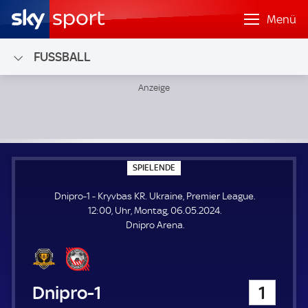
Menü
FUSSBALL
Dnipro-1 - Kryvbas KR; Ukraine, Premier League
S
SPIELENDE
P
I
Dnipro-1 - Kryvbas KR. Ukraine, Premier League.
E
L
12:00, Uhr, Montag, 06.05.2024.
E
Dnipro Arena.
N
D
E
Dnipro-1
1