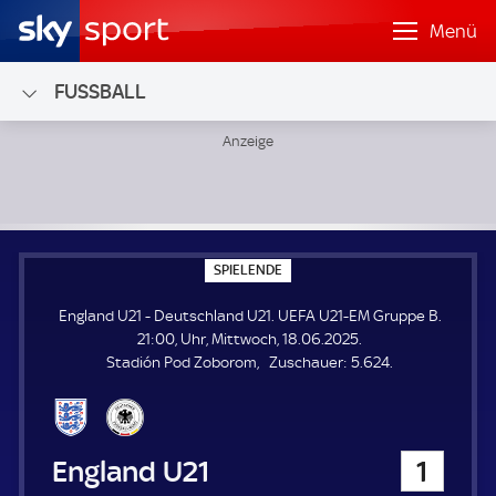
Menü
FUSSBALL
England U21 - Deutschland U21; UEFA U21-EM Gruppe B
S
SPIELENDE
P
I
England U21 - Deutschland U21. UEFA U21-EM Gruppe B.
E
L
21:00, Uhr, Mittwoch, 18.06.2025.
E
Z
Stadión Pod Zoborom
Zuschauer:
5.624.
N
D
u
E
s
c
h
England U21
1
a