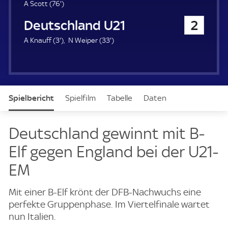
u
7
A Scott (
76'
)
e
6
Deutschland U21
2
r
.
m
3
3
A Knauff (
3'
)
N Weiper (
33'
)
i
.
3
n
m
.
u
i
m
t
n
i
e
u
n
Spielbericht
Spielfilm
Tabelle
Daten
t
u
e
t
e
Aufstellung
Deutschland gewinnt mit B-
Elf gegen England bei der U21-
EM
Mit einer B-Elf krönt der DFB-Nachwuchs eine
perfekte Gruppenphase. Im Viertelfinale wartet
nun Italien.