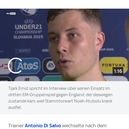
1:16
Tjark Ernst spricht im Interview über seinen Einsatz im
dritten EM-Gruppenspiel gegen England, der deswegen
zustande kam, weil Stammtorwart Noah Atubolu krank
ausfiel.
Trainer
Antonio Di Salvo
wechselte nach dem