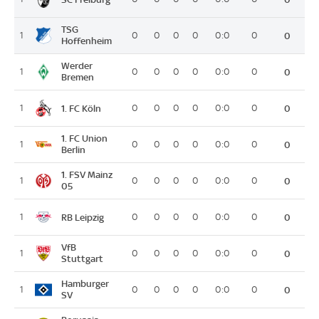
TSG
1
0
0
0
0
0:0
0
0
Hoffenheim
Werder
1
0
0
0
0
0:0
0
0
Bremen
1. FC Köln
1
0
0
0
0
0:0
0
0
1. FC Union
1
0
0
0
0
0:0
0
0
Berlin
1. FSV Mainz
1
0
0
0
0
0:0
0
0
05
RB Leipzig
1
0
0
0
0
0:0
0
0
VfB
1
0
0
0
0
0:0
0
0
Stuttgart
Hamburger
1
0
0
0
0
0:0
0
0
SV