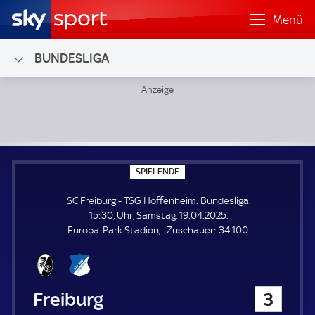
Menü
BUNDESLIGA
SC Freiburg - TSG Hoffenheim; Bundesliga
S
SPIELENDE
P
I
SC Freiburg - TSG Hoffenheim. Bundesliga.
E
L
15:30, Uhr, Samstag, 19.04.2025.
E
Z
Europa-Park Stadion
Zuschauer:
34.100.
N
D
u
E
s
c
h
SC Freiburg
3
a