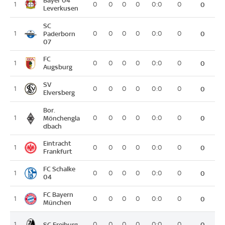
Bayer 04
1
0
0
0
0
0:0
0
0
Leverkusen
SC
1
Paderborn
0
0
0
0
0:0
0
0
07
FC
1
0
0
0
0
0:0
0
0
Augsburg
SV
1
0
0
0
0
0:0
0
0
Elversberg
Bor.
1
Mönchengla
0
0
0
0
0:0
0
0
dbach
Eintracht
1
0
0
0
0
0:0
0
0
Frankfurt
FC Schalke
1
0
0
0
0
0:0
0
0
04
FC Bayern
1
0
0
0
0
0:0
0
0
München
SC Freiburg
1
0
0
0
0
0:0
0
0