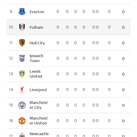
Everton
9
0
0
0
0
0:0
0
0
Fulham
10
0
0
0
0
0:0
0
0
Hull City
11
0
0
0
0
0:0
0
0
Ipswich
12
0
0
0
0
0:0
0
0
Town
Leeds
13
0
0
0
0
0:0
0
0
United
Liverpool
14
0
0
0
0
0:0
0
0
Manchest
15
0
0
0
0
0:0
0
0
er City
Manchest
16
0
0
0
0
0:0
0
0
er United
Newcastle
17
0
0
0
0
0:0
0
0