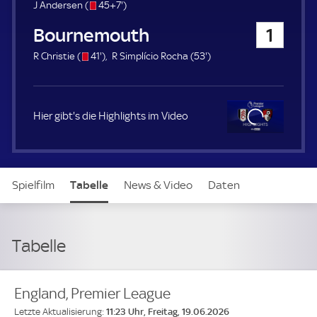
u
s
5
J Andersen (
45+7'
)
e
/
2
Bournemouth
1
r
o
.
m
s
4
5
R Christie (
41'
)
R Simplício Rocha (
53'
)
i
/
1
3
n
o
.
.
u
m
m
t
i
i
Hier gibt's die Highlights im Video
e
n
n
u
u
t
t
Clo
e
e
se
Spielfilm
Tabelle
News & Video
Daten
Aufstellung
Tabelle
England, Premier League
11:23 Uhr, Freitag, 19.06.2026
Letzte Aktualisierung: