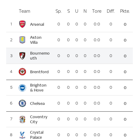
Team
Team
Sp.
Spiele
S
Siege
U
Unentschieden
N
Niederlagen
Tore
Tore
Diff.
Differenz
Pkte.
Pun
Platz
Arsenal
1
0
0
0
0
0:0
0
0
Aston
2
0
0
0
0
0:0
0
0
Villa
Bournemo
3
0
0
0
0
0:0
0
0
uth
Brentford
4
0
0
0
0
0:0
0
0
Brighton
5
0
0
0
0
0:0
0
0
& Hove
Chelsea
6
0
0
0
0
0:0
0
0
Coventry
7
0
0
0
0
0:0
0
0
City
Crystal
8
0
0
0
0
0:0
0
0
Palace