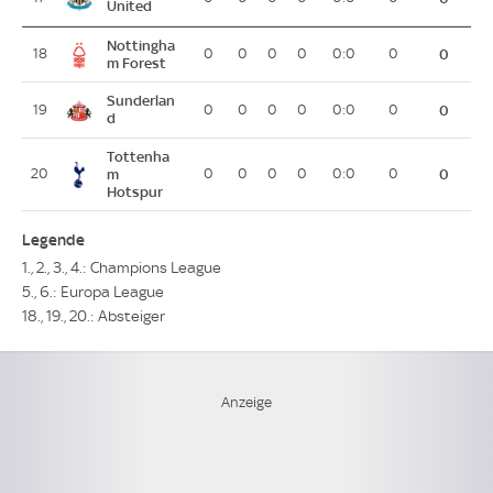
United
Nottingha
18
0
0
0
0
0:0
0
0
m Forest
Sunderlan
19
0
0
0
0
0:0
0
0
d
Tottenha
20
m
0
0
0
0
0:0
0
0
Hotspur
Legende
1., 2., 3., 4.: Champions League
5., 6.: Europa League
18., 19., 20.: Absteiger