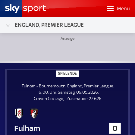
Menü
ENGLAND, PREMIER LEAGUE
Fulham - Bournemouth; England, Premier League
S
SPIELENDE
P
I
Fulham - Bournemouth. England, Premier League.
E
L
16:00, Uhr, Samstag, 09.05.2026.
E
Z
Craven Cottage
Zuschauer:
27.626.
N
D
u
E
s
c
h
Fulham
0
a