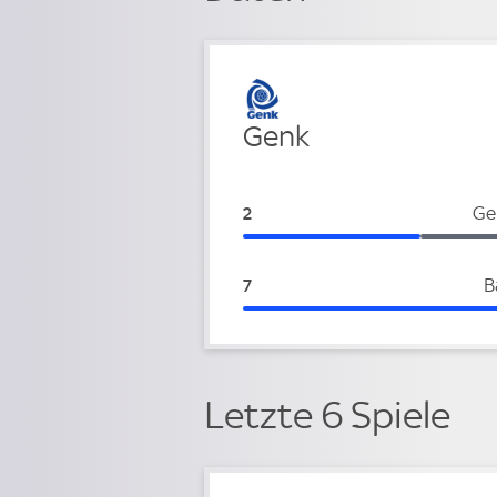
Verteidigung
Genk
Genk:
Ge
2
Genk:
B
7
Letzte 6 Spiele