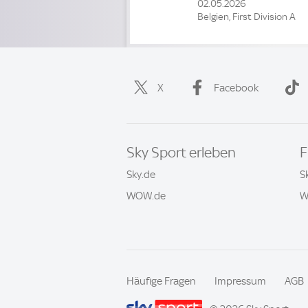
02.05.2026
Belgien, First Division A
X
Facebook
Sky Sport erleben
F
Sky.de
S
WOW.de
W
Häufige Fragen
Impressum
AGB