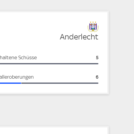
Anderlecht
haltene Schüsse
Anderlecht:
5
alleroberungen
Anderlecht:
6