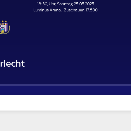
L
18:30, Uhr, Sonntag, 25.05.2025.
E
Z
Luminus Arena
Zuschauer:
17.500.
N
D
u
E
s
c
h
a
u
e
r
rlecht