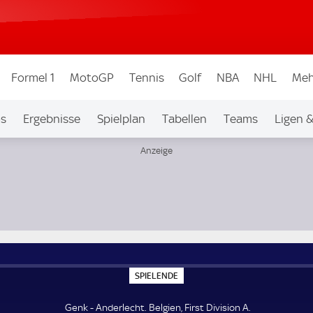
Formel 1
MotoGP
Tennis
Golf
NBA
NHL
Meh
os
Ergebnisse
Spielplan
Tabellen
Teams
Ligen 
S
SPIELENDE
P
I
E
Genk - Anderlecht. Belgien, First Division A.