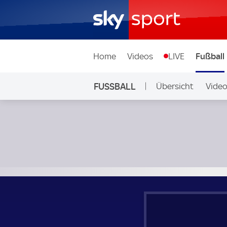
Home
Videos
LIVE
Fußball
FUSSBALL
Übersicht
Vide
Auf Sky
Genk - Anderlecht; Belgien, First Division A