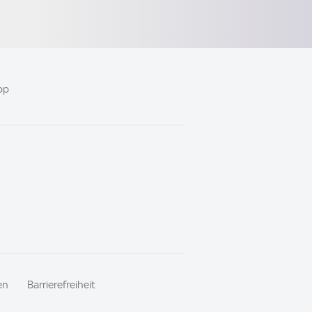
pp
en
Barrierefreiheit