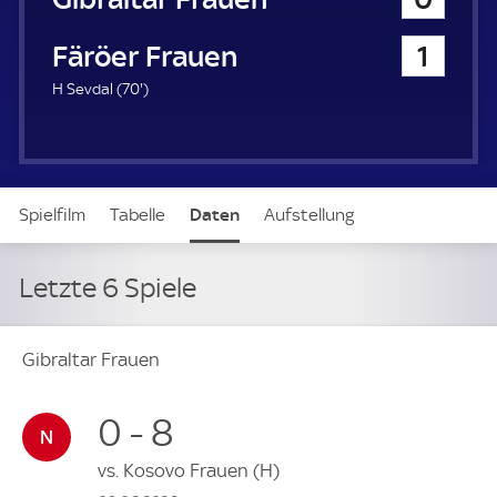
Färöer Frauen
1
7
H Sevdal (
70'
)
0
.
m
i
n
Spielfilm
Tabelle
Daten
Aufstellung
u
t
e
Letzte 6 Spiele
Gibraltar Frauen
0 - 8
vs.
Kosovo Frauen
(H)