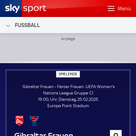
Menü
FUSSBALL
Gibraltar Frauen - Färöer Frauen; UEFA Women's Nations
S
SPIELENDE
P
I
Gibraltar Frauen - Färöer Frauen. UEFA Women's
E
L
Nations League Gruppe C1.
E
19:00, Uhr, Dienstag, 25.02.2025.
N
D
Europa Point Stadium.
E
Gibraltar Frauen
0