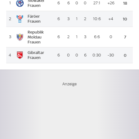
Slowakei
1
6
6
0
0
27:1
+26
18
Frauen
Färöer
2
6
3
1
2
10:6
+4
10
Frauen
Republik
3
Moldau
6
2
1
3
6:6
0
7
Frauen
Gibraltar
4
6
0
0
6
0:30
-30
0
Frauen