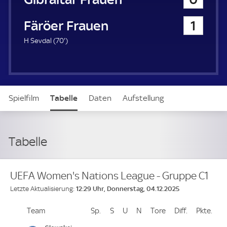
Färöer Frauen
1
7
H Sevdal (
70'
)
0
.
m
i
n
Spielfilm
Tabelle
Daten
Aufstellung
u
t
e
Tabelle
UEFA Women's Nations League - Gruppe C1
12:29 Uhr, Donnerstag, 04.12.2025
Letzte Aktualisierung:
Team
Team
Sp.
Spiele
S
Siege
U
Unentschieden
N
Niederlagen
Tore
Tore
Diff.
Differenz
Pkte.
Pun
Platz