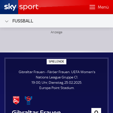
Menü
FUSSBALL
Gibraltar Frauen - Färöer Frauen; UEFA Women's Nations
S
SPIELENDE
P
I
Gibraltar Frauen - Färöer Frauen. UEFA Women's
E
L
Nations League Gruppe C1.
E
19:00, Uhr, Dienstag, 25.02.2025.
N
D
Europa Point Stadium.
E
Gibraltar Frauen
0