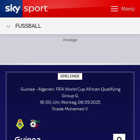
Menü
FUSSBALL
Guinea - Algerien; FIFA World Cup African Qualifying Grou
S
SPIELENDE
P
I
Guinea - Algerien. FIFA World Cup African Qualifying
E
L
Group G.
E
18:00, Uhr, Montag, 08.09.2025.
N
D
Stade Mohamed V.
E
Guinea
0