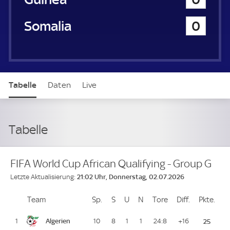
Somalia
0
Tabelle
Daten
Live
Tabelle
FIFA World Cup African Qualifying - Group G
21:02 Uhr, Donnerstag, 02.07.2026
Letzte Aktualisierung:
Team
Team
Sp.
Spiele
S
Siege
U
Unentschieden
N
Niederlagen
Tore
Tore
Diff.
Differenz
Pkte.
Pun
Platz
Algerien
1
10
8
1
1
24:8
+16
25