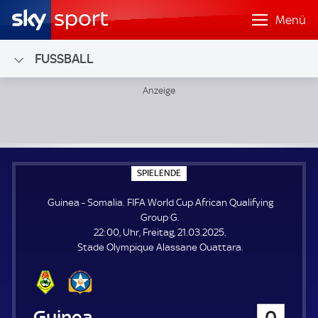
Menü
FUSSBALL
Guinea - Somalia; FIFA World Cup African Qualifying Group
S
SPIELENDE
P
I
Guinea - Somalia. FIFA World Cup African Qualifying
E
L
Group G.
E
22:00, Uhr, Freitag, 21.03.2025.
N
D
Stade Olympique Alassane Ouattara.
E
Guinea
0