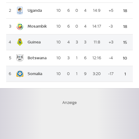
Uganda
2
10
6
0
4
14:9
+5
18
Mosambik
3
10
6
0
4
14:17
-3
18
Guinea
4
10
4
3
3
11:8
+3
15
Botswana
5
10
3
1
6
12:16
-4
10
Somalia
6
10
0
1
9
3:20
-17
1