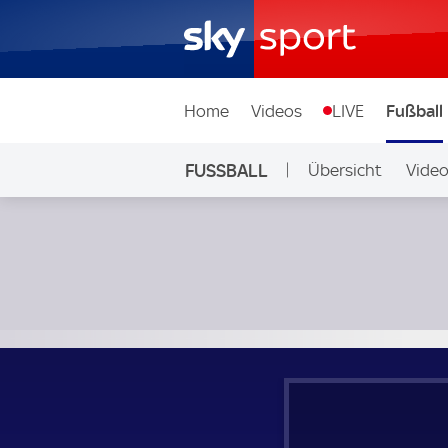
Home
Videos
LIVE
Fußball
FUSSBALL
Übersicht
Vide
Auf Sky
Guinea - Somalia; FIFA World Cup African Qualifying Group