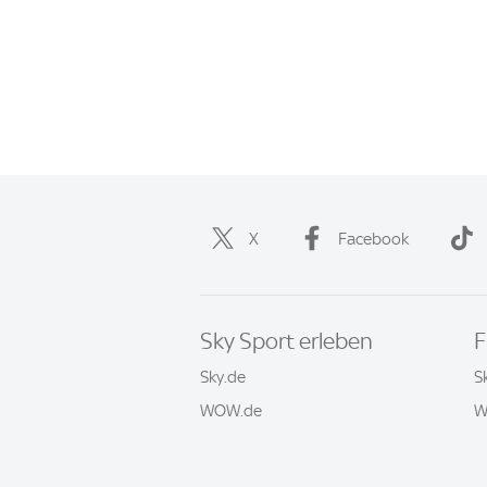
X
Facebook
Sky Sport erleben
F
Sky.de
S
WOW.de
W