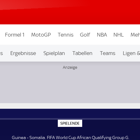
Formel 1
MotoGP
Tennis
Golf
NBA
NHL
Meh
os
Ergebnisse
Spielplan
Tabellen
Teams
Ligen 
 G
S
SPIELENDE
P
I
E
Guinea - Somalia. FIFA World Cup African Qualifying Group G.