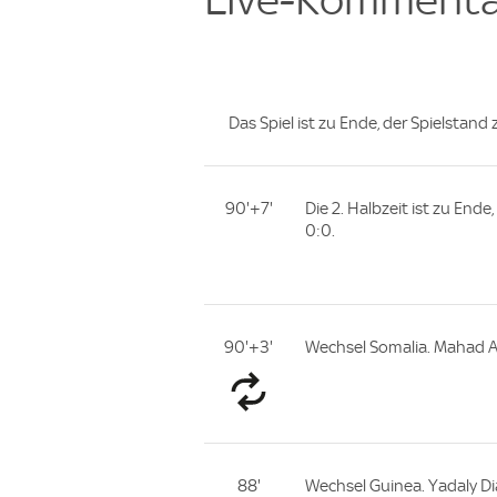
Das Spiel ist zu Ende, der Spielstand
90'+7'
Die 2. Halbzeit ist zu End
0:0.
90'+3'
Wechsel Somalia. Mahad Ab
88'
Wechsel Guinea. Yadaly D