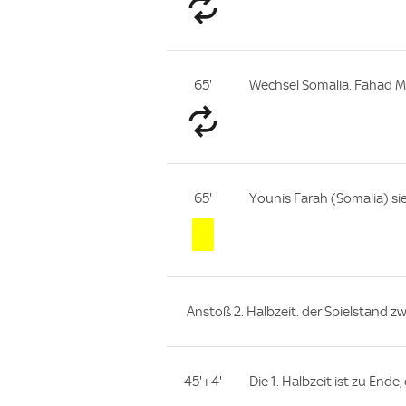
65'
Wechsel Somalia. Fahad 
65'
Younis Farah (Somalia) sie
Anstoß 2. Halbzeit. der Spielstand z
45'+4'
Die 1. Halbzeit ist zu End