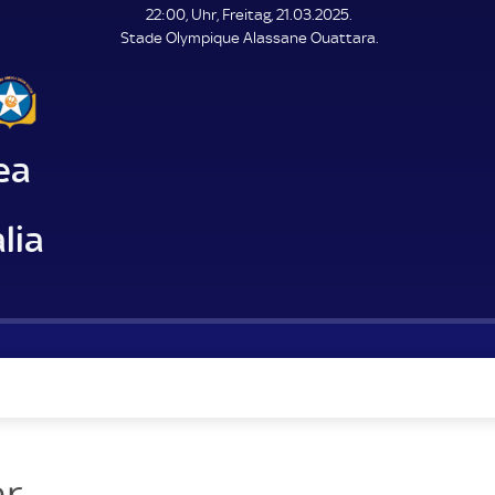
L
22:00, Uhr, Freitag, 21.03.2025.
E
Stade Olympique Alassane Ouattara.
N
D
E
ea
lia
r