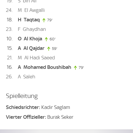
19
S
bin Ali
24
M
El Awgalli
18
H
Taqtaq
79'
79. minute
23
F
Ghaydhan
10
O
Al Khoja
60'
60. minute
15
A
Al Qajdar
59'
59. minute
21
M
Al Hadi Saeed
16
A
Mohamed Boushibah
79'
79. minute
26
A
Saleh
Spielleitung
Schiedsrichter:
Kadir Saglam
Vierter Offizieller:
Burak Seker