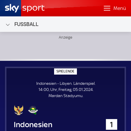
Menü
FUSSBALL
Indonesien - Libyen; Länderspiel
S
SPIELENDE
P
I
Indonesien - Libyen. Länderspiel.
E
L
14:00, Uhr, Freitag, 05.01.2024.
E
Mardan Stadyumu.
N
D
E
Indonesien
1