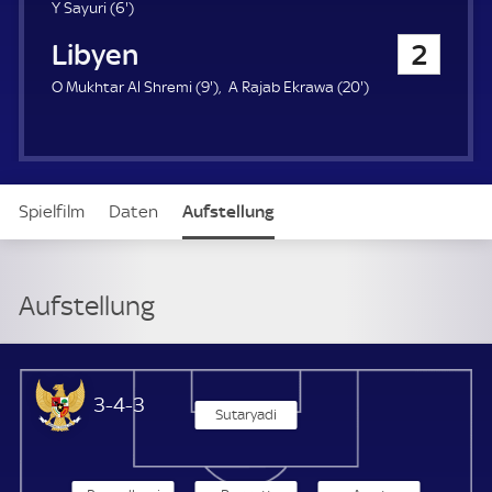
6
Y Sayuri (
6'
)
.
Libyen
2
m
i
9
2
O Mukhtar Al Shremi (
9'
)
A Rajab Ekrawa (
20'
)
n
.
0
u
m
.
t
i
m
e
n
i
u
n
Spielfilm
Daten
Aufstellung
t
u
e
t
e
Aufstellung
Indonesien
3-4-3
Sutaryadi