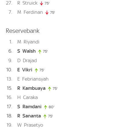
27
R
Struick
75'
75. minute
7
M
Ferdinan
75'
75. minute
Reservebank
1
M
Riyandi
6
S
Walsh
75'
75. minute
9
D
Drajad
10
E
Vikri
75'
75. minute
13
E
Febriansyah
15
R
Kambuaya
75'
75. minute
16
H
Caraka
17
S
Ramdani
80'
80. minute
18
R
Sananta
75'
75. minute
19
W
Prasetyo