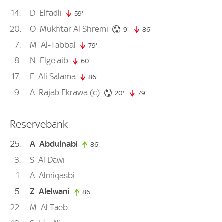
14
D
Elfadli
59'
59. minute
20
O
Mukhtar Al Shremi
9. minute
9'
86'
86. minute
7
M
Al-Tabbal
79'
79. minute
8
N
Elgelaib
60'
60. minute
17
F
Ali Salama
86'
86. minute
9
A
Rajab Ekrawa
(c)
20. minute
20'
79'
79. minute
Reservebank
25
A
Abdulnabi
86'
86. minute
3
S
Al Dawi
1
A
Almiqasbi
5
Z
Alelwani
86'
86. minute
22
M
Al Taeb