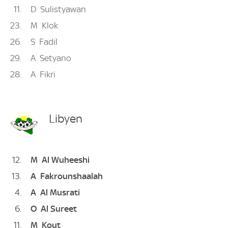
11
D
Sulistyawan
23
M
Klok
26
S
Fadil
29
A
Setyano
28
A
Fikri
Libyen
12
M
Al Wuheeshi
13
A
Fakrounshaalah
4
A
Al Musrati
6
O
Al Sureet
11
M
Kout