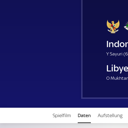
Indo
Y Sayuri (
6
Liby
O Mukhtar 
Spielfilm
Daten
Aufstellung