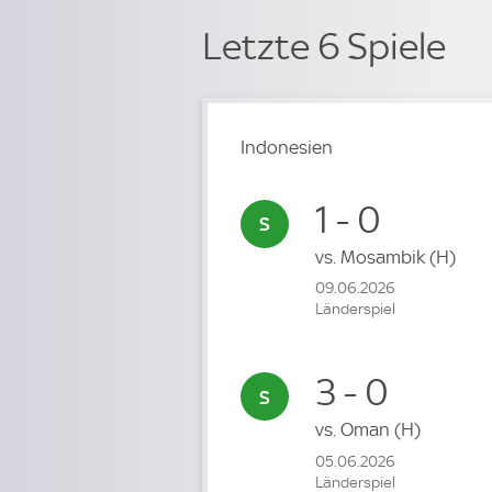
Letzte 6 Spiele
Indonesien
1 - 0
vs.
Mosambik
(H)
09.06.2026
Länderspiel
3 - 0
vs.
Oman
(H)
05.06.2026
Länderspiel