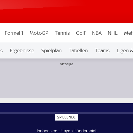
Formel 1
MotoGP
Tennis
Golf
NBA
NHL
Meh
os
Ergebnisse
Spielplan
Tabellen
Teams
Ligen 
S
SPIELENDE
P
I
E
Indonesien - Libyen. Länderspiel.