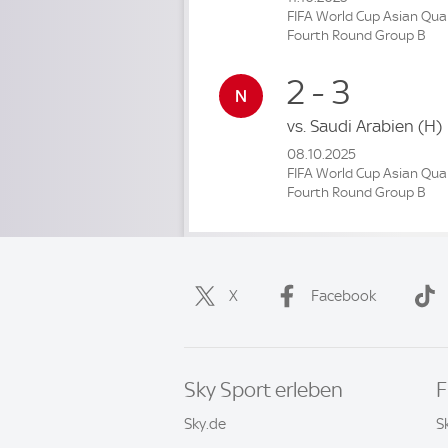
FIFA World Cup Asian Qual
Fourth Round Group B
2 - 3
vs.
Saudi Arabien
(H)
08.10.2025
FIFA World Cup Asian Qual
Fourth Round Group B
X
Facebook
Sky Sport erleben
F
Sky.de
S