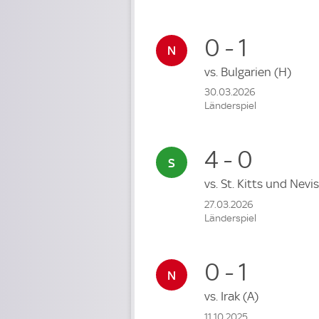
0 - 1
vs.
Bulgarien
(H)
30.03.2026
Länderspiel
4 - 0
vs.
St. Kitts und Nevi
27.03.2026
Länderspiel
0 - 1
vs.
Irak
(A)
11.10.2025