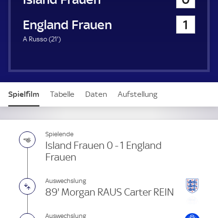
a
u
England Frauen
1
e
r
2
A Russo (
21'
)
1
.
m
i
n
Spielfilm
Tabelle
Daten
Aufstellung
u
t
e
Spielende
Island Frauen 0 - 1 England
Frauen
Auswechslung
89' Morgan RAUS Carter REIN
Auswechslung