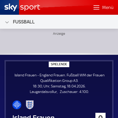
Menü
FUSSBALL
Island Frauen - England Frauen; Fußball WM der Frauen Qu
S
SPIELENDE
P
I
Island Frauen - England Frauen. Fußball WM der Frauen
E
L
Qualifikation Group A3.
E
18:30, Uhr, Samstag, 18.04.2026.
N
D
Z
Laugardalsvollur
Zuschauer:
4.100.
E
u
s
c
h
Island Frauen
0