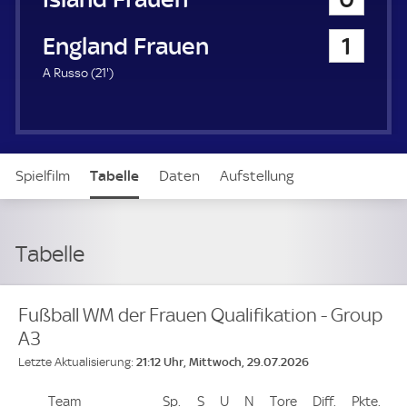
a
u
England Frauen
1
e
r
2
A Russo (
21'
)
1
.
m
i
n
Spielfilm
Tabelle
Daten
Aufstellung
u
t
e
Tabelle
Fußball WM der Frauen Qualifikation - Group
A3
21:12 Uhr, Mittwoch, 29.07.2026
Letzte Aktualisierung:
Team
Team
Sp.
Spiele
S
Siege
U
Unentschieden
N
Niederlagen
Tore
Tore
Diff.
Differenz
Pkte.
Pun