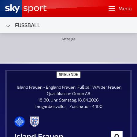
Menü
FUSSBALL
Island Frauen - England Frauen; Fußball WM der Frauen Qu
S
SPIELENDE
P
I
Island Frauen - England Frauen. Fußball WM der Frauen
E
L
Qualifikation Group A3.
E
18:30, Uhr, Samstag, 18.04.2026.
N
D
Z
Laugardalsvollur
Zuschauer:
4.100.
E
u
s
c
h
Island Frauen
0