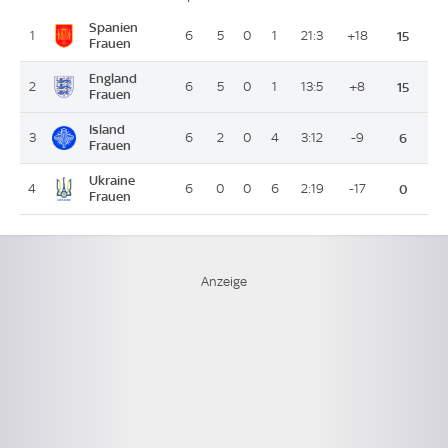
Platz
Spanien
1
6
5
0
1
21:3
+18
15
Frauen
England
2
6
5
0
1
13:5
+8
15
Frauen
Island
3
6
2
0
4
3:12
-9
6
Frauen
Ukraine
4
6
0
0
6
2:19
-17
0
Frauen