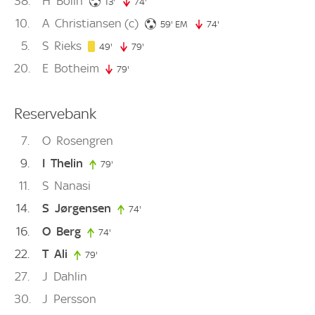
38
H
Bolin
13. minute
13'
74'
74. minute
10
A
Christiansen
(c)
59. minute
59'
EM
74'
74. minute
5
S
Rieks
49. minute
49'
79'
79. minute
20
E
Botheim
79'
79. minute
Reservebank
7
O
Rosengren
9
I
Thelin
79'
79. minute
11
S
Nanasi
14
S
Jørgensen
74'
74. minute
16
O
Berg
74'
74. minute
22
T
Ali
79'
79. minute
27
J
Dahlin
30
J
Persson