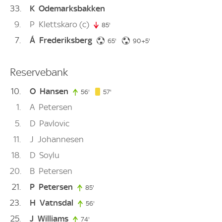
33
K
Odemarksbakken
9
P
Klettskaro
(c)
85'
85. minute
7
Á
Frederiksberg
65. minute
95. minute
65'
90+5'
Reservebank
10
O
Hansen
57. minute
56'
56. minute
57'
1
A
Petersen
5
D
Pavlovic
11
J
Johannesen
18
D
Soylu
20
B
Petersen
21
P
Petersen
85'
85. minute
23
H
Vatnsdal
56'
56. minute
25
J
Williams
74'
74. minute