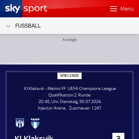
Menü
FUSSBALL
KI Klaksvik - Malmö FF; UEFA Champions League Qualifikat
S
SPIELENDE
P
I
KI Klaksvik - Malmö FF. UEFA Champions League
E
L
Qualifikation 2. Runde.
E
20:45, Uhr, Dienstag, 30.07.2024.
N
D
Z
Injector Arena
Zuschauer:
1.247.
E
u
s
c
h
KI Klaksvik
3