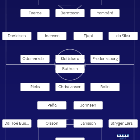
Faeroe
Berntsson
Yambéré
Danielsen
Joensen
Ejupi
da Silva
Odemarksbakken
Klettskaro
Frederiksberg
Botheim
Rieks
Christiansen
Bolin
Peña
Johnsen
Dal Toé Busanello
Olsson
Jansson
Stryger Larsen