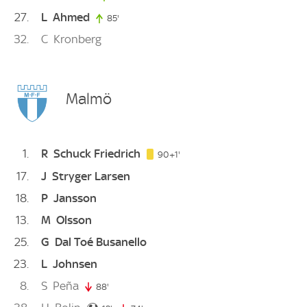
27
L
Ahmed
85'
85. minute
32
C
Kronberg
Malmö
1
R
Schuck Friedrich
91. minute
90+1'
17
J
Stryger Larsen
18
P
Jansson
13
M
Olsson
25
G
Dal Toé Busanello
23
L
Johnsen
8
S
Peña
88'
88. minute