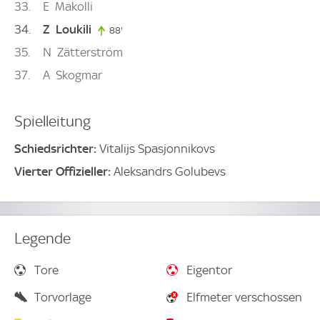
33
E
Makolli
34
Z
Loukili
88'
88. minute
35
N
Zätterström
37
A
Skogmar
Spielleitung
Schiedsrichter:
Vitalijs Spasjonnikovs
Vierter Offizieller:
Aleksandrs Golubevs
Legende
Tore
Eigentor
Torvorlage
Elfmeter verschossen