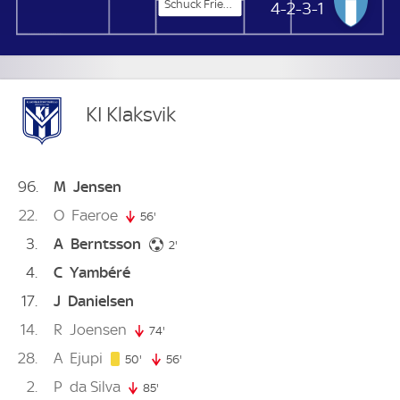
Schuck Friedrich
Malmö FF
4-2-3-1
KI Klaksvik
96
M
Jensen
22
O
Faeroe
56'
56. minute
3
A
Berntsson
2. minute
2'
4
C
Yambéré
17
J
Danielsen
14
R
Joensen
74'
74. minute
28
A
Ejupi
50. minute
50'
56'
56. minute
2
P
da Silva
85'
85. minute