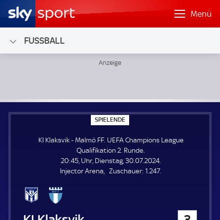
Menü
FUSSBALL
KI Klaksvik - Malmö FF; UEFA Champions League Qualifikat
S
SPIELENDE
P
I
KI Klaksvik - Malmö FF. UEFA Champions League
E
L
Qualifikation 2. Runde.
E
20:45, Uhr, Dienstag, 30.07.2024.
N
D
Z
Injector Arena
Zuschauer:
1.247.
E
u
s
c
h
KI Klaksvik
3