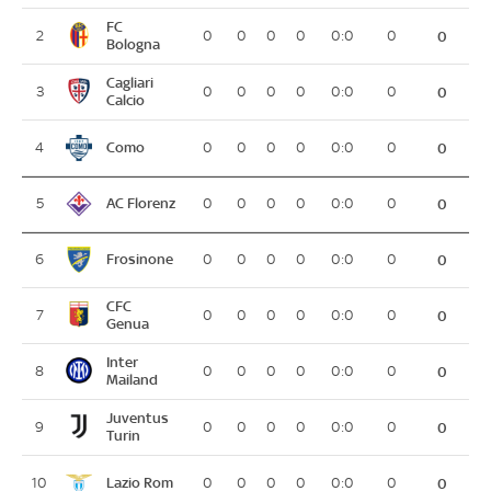
FC
2
0
0
0
0
0:0
0
0
Bologna
Cagliari
3
0
0
0
0
0:0
0
0
Calcio
Como
4
0
0
0
0
0:0
0
0
AC Florenz
5
0
0
0
0
0:0
0
0
Frosinone
6
0
0
0
0
0:0
0
0
CFC
7
0
0
0
0
0:0
0
0
Genua
Inter
8
0
0
0
0
0:0
0
0
Mailand
Juventus
9
0
0
0
0
0:0
0
0
Turin
Lazio Rom
10
0
0
0
0
0:0
0
0