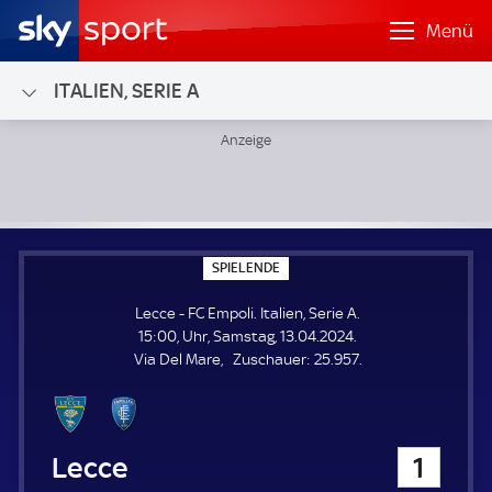
Menü
ITALIEN, SERIE A
Lecce - FC Empoli; Italien, Serie A
S
SPIELENDE
P
I
Lecce - FC Empoli. Italien, Serie A.
E
L
15:00, Uhr, Samstag, 13.04.2024.
E
Z
Via Del Mare
Zuschauer:
25.957.
N
D
u
E
s
c
h
Lecce
1
a