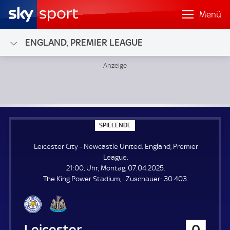
Menü
ENGLAND, PREMIER LEAGUE
Leicester City - Newcastle United; England, Premier League
S
SPIELENDE
P
I
Leicester City - Newcastle United. England, Premier
E
L
League.
E
21:00, Uhr, Montag, 07.04.2025.
N
D
Z
The King Power Stadium
Zuschauer:
30.403.
E
u
s
c
h
Leicester City
0