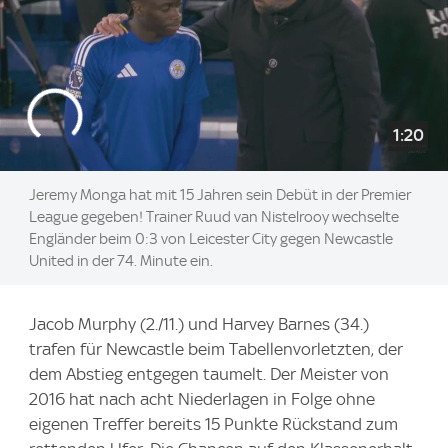
1:20
Jeremy Monga hat mit 15 Jahren sein Debüt in der Premier
League gegeben! Trainer Ruud van Nistelrooy wechselte
Engländer beim 0:3 von Leicester City gegen Newcastle
United in der 74. Minute ein.
Jacob Murphy (2./11.) und Harvey Barnes (34.)
trafen für Newcastle beim Tabellenvorletzten, der
dem Abstieg entgegen taumelt. Der Meister von
2016 hat nach acht Niederlagen in Folge ohne
eigenen Treffer bereits 15 Punkte Rückstand zum