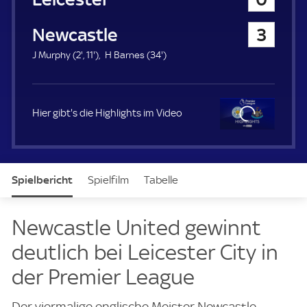
a
u
Newcastle United
3
e
r
2
1
3
J Murphy (
2'
,
11'
)
H Barnes (
34'
)
.
1
4
m
.
.
i
m
m
n
i
i
Hier gibt's die Highlights im Video
u
n
n
t
u
u
e
t
t
Clo
e
e
se
Spielbericht
Spielfilm
Tabelle
News & Video
Daten
Aufstellung
Newcastle United gewinnt
deutlich bei Leicester City in
der Premier League
Der viermalige englische Meister Newcastle