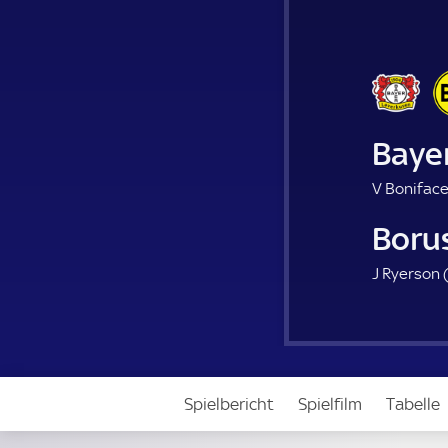
Baye
V Boniface
Boru
J Ryerson 
Spielbericht
Spielfilm
Tabelle