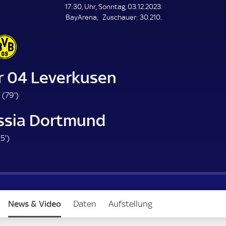
L
17:30, Uhr, Sonntag, 03.12.2023.
E
Z
BayArena
Zuschauer:
30.210.
N
D
u
E
s
c
h
a
r 04 Leverkusen
u
e
7
 (
79'
)
r
9
ssia Dortmund
.
m
5
(
5'
)
i
.
n
m
u
i
t
n
e
u
News & Video
Daten
Aufstellung
t
e