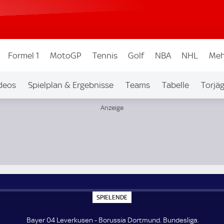
Formel 1
MotoGP
Tennis
Golf
NBA
NHL
Meh
deos
Spielplan & Ergebnisse
Teams
Tabelle
Torjä
S
SPIELENDE
P
I
E
Bayer 04 Leverkusen - Borussia Dortmund. Bundesliga.