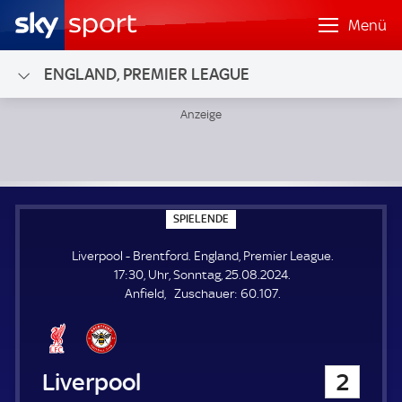
Menü
ENGLAND, PREMIER LEAGUE
Liverpool - Brentford; England, Premier League
S
SPIELENDE
P
I
Liverpool - Brentford. England, Premier League.
E
L
17:30, Uhr, Sonntag, 25.08.2024.
E
Z
Anfield
Zuschauer:
60.107.
N
D
u
E
s
c
h
Liverpool
2
a