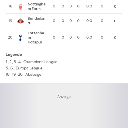
Nottingha
18
0
0
0
0
0:0
0
0
m Forest
Sunderlan
19
0
0
0
0
0:0
0
0
d
Tottenha
20
m
0
0
0
0
0:0
0
0
Hotspur
Legende
1., 2., 3., 4.: Champions League
5., 6.: Europa League
18., 19., 20.: Absteiger