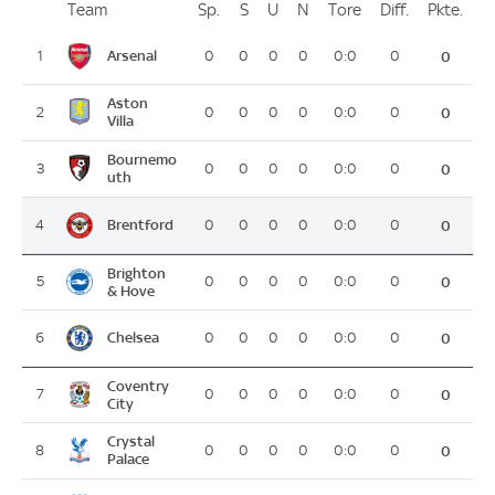
Team
Team
Sp.
Spiele
S
Siege
U
Unentschieden
N
Niederlagen
Tore
Tore
Diff.
Differenz
Pkte.
Pun
Platz
Arsenal
1
0
0
0
0
0:0
0
0
Aston
2
0
0
0
0
0:0
0
0
Villa
Bournemo
3
0
0
0
0
0:0
0
0
uth
Brentford
4
0
0
0
0
0:0
0
0
Brighton
5
0
0
0
0
0:0
0
0
& Hove
Chelsea
6
0
0
0
0
0:0
0
0
Coventry
7
0
0
0
0
0:0
0
0
City
Crystal
8
0
0
0
0
0:0
0
0
Palace