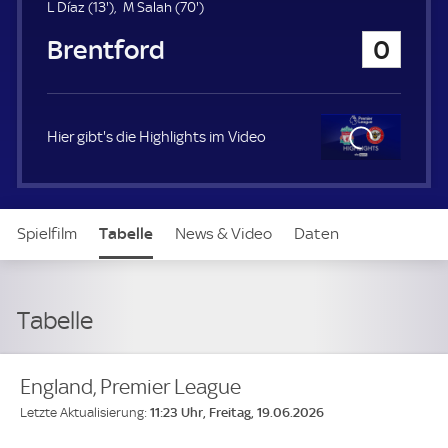
u
1
7
L Díaz (
13'
)
M Salah (
70'
)
e
3
0
Brentford
0
r
.
.
m
m
i
i
n
n
u
u
Hier gibt's die Highlights im Video
t
t
e
e
Clo
se
Spielfilm
Tabelle
News & Video
Daten
Aufstellung
Live
Tabelle
England, Premier League
11:23 Uhr, Freitag, 19.06.2026
Letzte Aktualisierung: