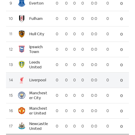
Everton
9
0
0
0
0
0:0
0
0
Fulham
10
0
0
0
0
0:0
0
0
Hull City
11
0
0
0
0
0:0
0
0
Ipswich
12
0
0
0
0
0:0
0
0
Town
Leeds
13
0
0
0
0
0:0
0
0
United
Liverpool
14
0
0
0
0
0:0
0
0
Manchest
15
0
0
0
0
0:0
0
0
er City
Manchest
16
0
0
0
0
0:0
0
0
er United
Newcastle
17
0
0
0
0
0:0
0
0
United