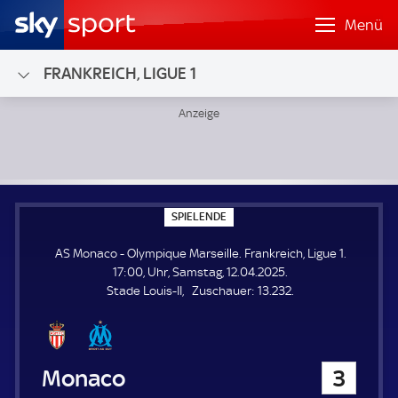
Menü
FRANKREICH, LIGUE 1
AS Monaco - Olympique Marseille; Frankreich, Ligue 1
S
SPIELENDE
P
I
AS Monaco - Olympique Marseille. Frankreich, Ligue 1.
E
L
17:00, Uhr, Samstag, 12.04.2025.
E
Z
Stade Louis-II
Zuschauer:
13.232.
N
D
u
E
s
c
h
AS Monaco
3
a