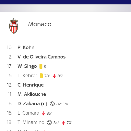
Monaco
16
P
Kohn
2
V
de Oliveira Campos
17
W
Singo
9. minute
9'
5
T
Kehrer
78. minute
78'
89'
89. minute
12
C
Henrique
11
M
Akliouche
6
D
Zakaria
(c)
82. minute
82'
EM
15
L
Camara
85'
85. minute
18
T
Minamino
34. minute
34'
70'
70. minute