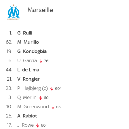
Marseille
1
G
Rulli
62
M
Murillo
19
G
Kondogbia
6
U
García
76'
76. minute
44
L
de Lima
21
V
Rongier
23
P
Højbjerg
(c)
60'
60. minute
3
Q
Merlin
60'
60. minute
10
M
Greenwood
85'
85. minute
25
A
Rabiot
17
J
Rowe
60'
60. minute