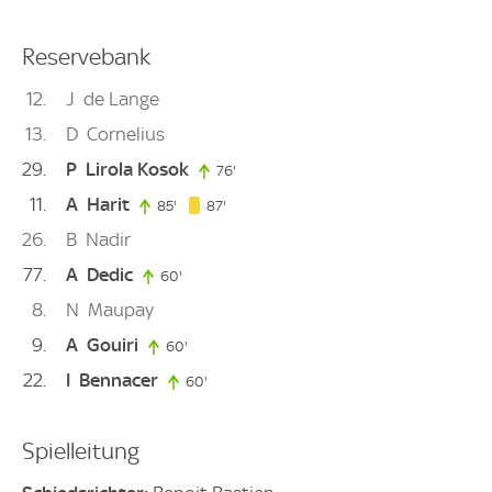
Reservebank
12
J
de Lange
13
D
Cornelius
29
P
Lirola Kosok
76'
76. minute
11
A
Harit
87. minute
85'
85. minute
87'
26
B
Nadir
77
A
Dedic
60'
60. minute
8
N
Maupay
9
A
Gouiri
60'
60. minute
22
I
Bennacer
60'
60. minute
Spielleitung