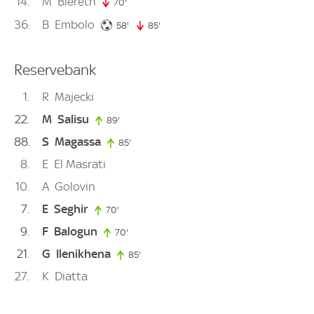
14
M
Biereth
70'
70. minute
36
B
Embolo
58. minute
58'
85'
85. minute
Reservebank
1
R
Majecki
22
M
Salisu
89'
89. minute
88
S
Magassa
85'
85. minute
8
E
El Masrati
10
A
Golovin
7
E
Seghir
70'
70. minute
9
F
Balogun
70'
70. minute
21
G
Ilenikhena
85'
85. minute
27
K
Diatta