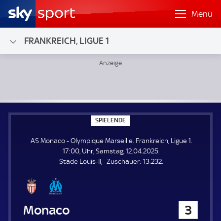
Menü
FRANKREICH, LIGUE 1
AS Monaco - Olympique Marseille; Frankreich, Ligue 1
S
SPIELENDE
P
I
AS Monaco - Olympique Marseille. Frankreich, Ligue 1.
E
L
17:00, Uhr, Samstag, 12.04.2025.
E
Z
Stade Louis-II
Zuschauer:
13.232.
N
D
u
E
s
c
h
AS Monaco
3
a