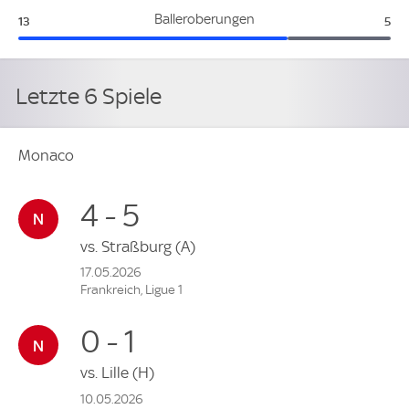
Monaco:
Mar
Balleroberungen
13
5
Letzte 6 Spiele
Monaco
4 - 5
vs.
Straßburg
(A)
17.05.2026
Frankreich, Ligue 1
0 - 1
vs.
Lille
(H)
10.05.2026