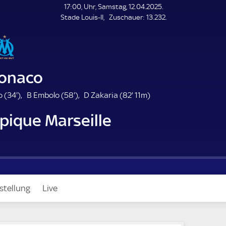
L
17:00, Uhr, Samstag, 12.04.2025.
E
Z
Stade Louis-II
Zuschauer:
13.232.
N
D
u
E
s
c
h
a
onaco
u
e
3
5
8
 (
34'
)
B Embolo (
58'
)
D Zakaria (
82'
11m)
r
4
8
2
pique Marseille
.
.
.
m
m
m
i
i
i
n
n
n
u
u
u
t
t
t
e
e
e
stellung
Live