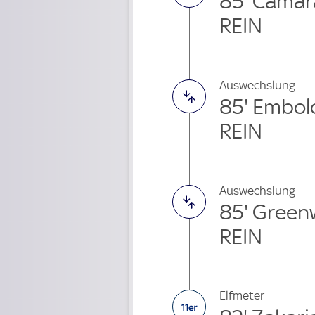
85' Cama
REIN
Auswechslung
85' Embol
REIN
Auswechslung
85' Green
REIN
Elfmeter