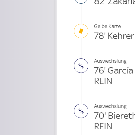
82' Zakari
Gelbe Karte
78' Kehrer
Auswechslung
76' García
REIN
Auswechslung
70' Biere
REIN