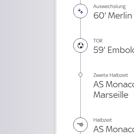
Auswechslung
60' Merli
TOR
59' Embol
Zweite Halbzeit
AS Monaco
Marseille
Halbzeit
AS Monaco