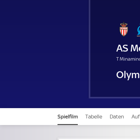
AS M
T Minamino
Olym
Spielfilm
Tabelle
Daten
Auf