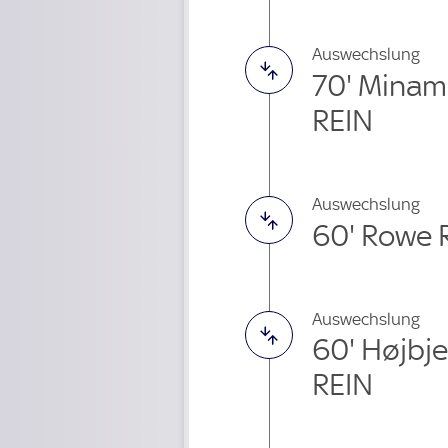
Auswechslung
70' Minam
REIN
Auswechslung
60' Rowe 
Auswechslung
60' Højbj
REIN