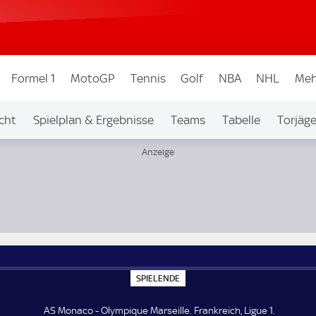
Formel 1
MotoGP
Tennis
Golf
NBA
NHL
Meh
cht
Spielplan & Ergebnisse
Teams
Tabelle
Torjäge
S
SPIELENDE
P
I
E
AS Monaco - Olympique Marseille. Frankreich, Ligue 1.