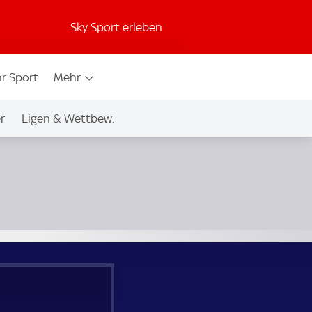
Sky Sport erleben
r Sport
Mehr
r
Ligen & Wettbew.