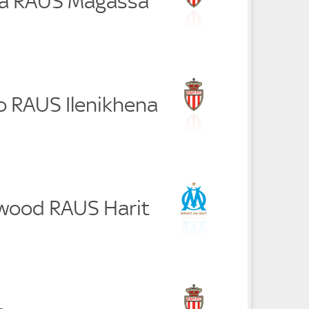
ra RAUS Magassa
o RAUS Ilenikhena
wood RAUS Harit