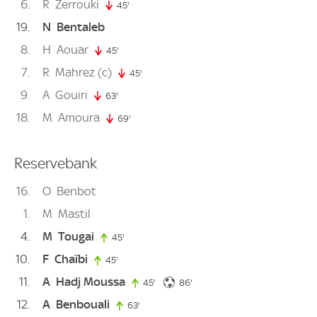
6
R
Zerrouki
45'
45. minute
19
N
Bentaleb
8
H
Aouar
45'
45. minute
7
R
Mahrez
(c)
45'
45. minute
9
A
Gouiri
63'
63. minute
18
M
Amoura
69'
69. minute
Reservebank
16
O
Benbot
1
M
Mastil
4
M
Tougai
45'
45. minute
10
F
Chaïbi
45'
45. minute
11
A
Hadj Moussa
86. minute
45'
45. minute
86'
12
A
Benbouali
63'
63. minute