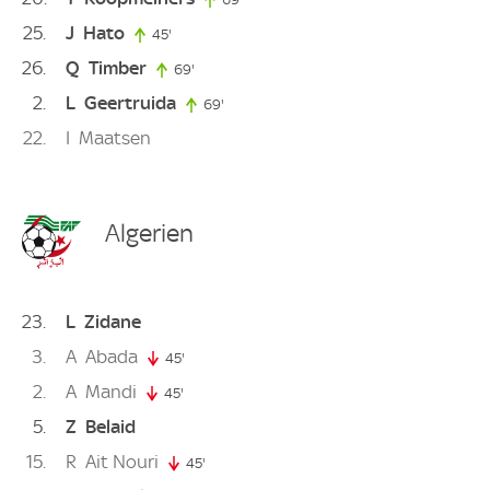
25
J
Hato
45'
45. minute
26
Q
Timber
69'
69. minute
2
L
Geertruida
69'
69. minute
22
I
Maatsen
Algerien
23
L
Zidane
3
A
Abada
45'
45. minute
2
A
Mandi
45'
45. minute
5
Z
Belaid
15
R
Ait Nouri
45'
45. minute