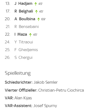
13
J
Hadjam
45'
45. minute
17
R
Belghali
45'
45. minute
20
A
Boulbina
69'
69. minute
21
R
Bensebaini
22
I
Maza
45'
45. minute
24
Y
Titraoui
25
F
Ghedjemis
26
S
Chergui
Spielleitung
Schiedsrichter:
Jakob Semler
Vierter Offizieller:
Christian-Petru Ciochirca
VAR:
Alan Kijas
VAR-Assistent:
Josef Spurny