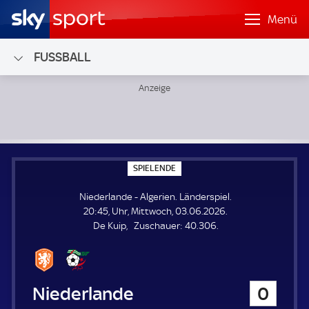
Menü
FUSSBALL
Niederlande - Algerien; Länderspiel
S
SPIELENDE
P
I
Niederlande - Algerien. Länderspiel.
E
L
20:45, Uhr, Mittwoch, 03.06.2026.
E
Z
De Kuip
Zuschauer:
40.306.
N
D
u
E
s
c
h
Niederlande
0
a