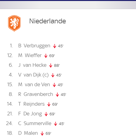
Niederlande
1
B
Verbruggen
45'
45. minute
12
M
Wieffer
69'
69. minute
6
J
van Hecke
88'
88. minute
4
V
van Dijk
(c)
45'
45. minute
15
M
van de Ven
45'
45. minute
8
R
Gravenberch
45'
45. minute
14
T
Reijnders
69'
69. minute
21
F
De Jong
69'
69. minute
24
C
Summerville
45'
45. minute
18
D
Malen
69'
69. minute