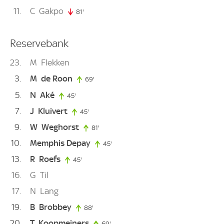
11
C
Gakpo
81'
81. minute
Reservebank
23
M
Flekken
3
M
de Roon
69'
69. minute
5
N
Aké
45'
45. minute
7
J
Kluivert
45'
45. minute
9
W
Weghorst
81'
81. minute
10
Memphis Depay
45'
45. minute
13
R
Roefs
45'
45. minute
16
G
Til
17
N
Lang
19
B
Brobbey
88'
88. minute
20
T
Koopmeiners
69'
69. minute