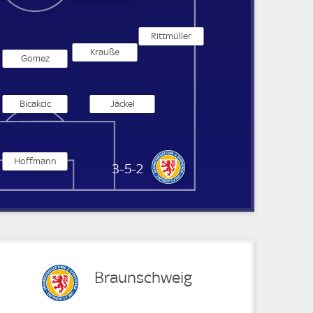
Rittmüller
Krauße
Gomez
Bicakcic
Jäckel
Hoffmann
Eintracht Braunschweig
3-5-2
Braunschweig