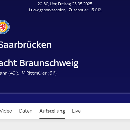
L
20:30, Uhr, Freitag, 23.05.2025.
E
Z
Ludwigsparkstadion
Zuschauer:
15.012.
N
D
u
E
s
c
h
a
 Saarbrücken
u
e
r
racht Braunschweig
4
6
ann (
49'
)
M Rittmüller (
61'
)
9
1
.
.
m
m
i
i
n
n
Video
Daten
Aufstellung
Live
u
u
t
t
e
e