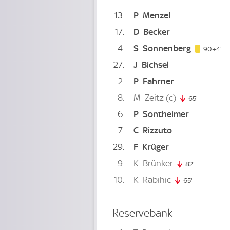
13
P
Menzel
17
D
Becker
4
S
Sonnenberg
94
90+4'
27
J
Bichsel
2
P
Fahrner
8
M
Zeitz
(c)
65'
65. minute
6
P
Sontheimer
7
C
Rizzuto
29
F
Krüger
9
K
Brünker
82'
82. minute
10
K
Rabihic
65'
65. minute
Reservebank