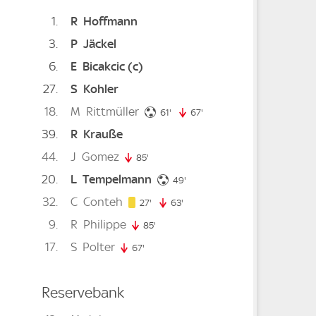
1
R
Hoffmann
3
P
Jäckel
6
E
Bicakcic
(c)
. minute
27
S
Kohler
18
M
Rittmüller
61. minute
61'
67'
67. minute
39
R
Krauße
44
J
Gomez
85'
85. minute
20
L
Tempelmann
49. minute
49'
32
C
Conteh
27. minute
27'
63'
63. minute
9
R
Philippe
85'
85. minute
17
S
Polter
67'
67. minute
Reservebank