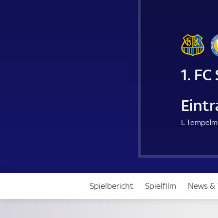
1. FC
Eint
L Tempelm
Spielbericht
Spielfilm
News & 