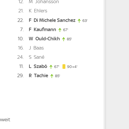
12
M
Johansson
21
K
Ehlers
22
F
Di Michele Sanchez
63'
63. minute
7
F
Kaufmann
67'
67. minute
10
W
Ould-Chikh
85'
85. minute
16
J
Baas
9. minute
e
24
S
Sané
11
L
Szabó
94. minute
67'
67. minute
90+4'
29
R
Tachie
85'
85. minute
oweit