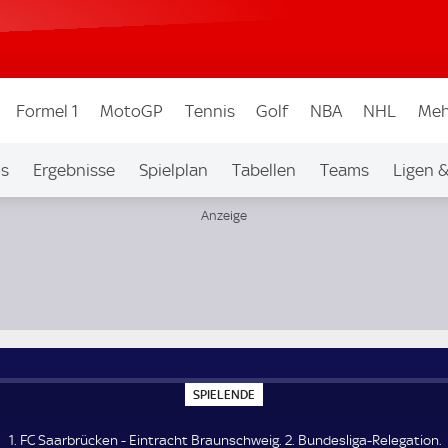
Formel 1
MotoGP
Tennis
Golf
NBA
NHL
Meh
os
Ergebnisse
Spielplan
Tabellen
Teams
Ligen 
-Relegation
S
SPIELENDE
P
I
E
1. FC Saarbrücken - Eintracht Braunschweig. 2. Bundesliga-Relegation.