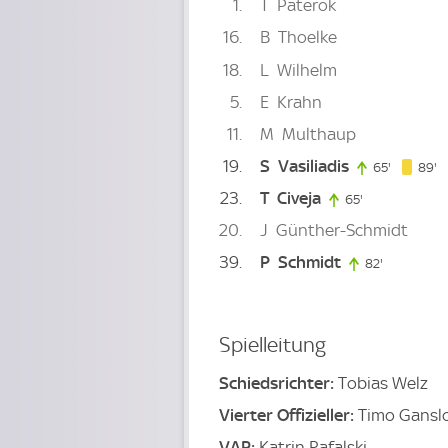
1
T
Paterok
16
B
Thoelke
18
L
Wilhelm
5
E
Krahn
11
M
Multhaup
19
S
Vasiliadis
8
65'
65. minut
89'
23
T
Civeja
65'
65. minute
20
J
Günther-Schmidt
39
P
Schmidt
82'
82. minute
Spielleitung
Schiedsrichter:
Tobias Welz
Vierter Offizieller:
Timo Gansl
VAR:
Katrin Rafalski