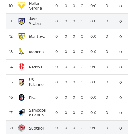
Hellas
10
0
0
0
0
0:0
0
0
Verona
Juve
11
0
0
0
0
0:0
0
0
Stabia
Mantova
12
0
0
0
0
0:0
0
0
Modena
13
0
0
0
0
0:0
0
0
Padova
14
0
0
0
0
0:0
0
0
US
15
0
0
0
0
0:0
0
0
Palarmo
Pisa
16
0
0
0
0
0:0
0
0
Sampdori
17
0
0
0
0
0:0
0
0
a Genua
Südtirol
18
0
0
0
0
0:0
0
0