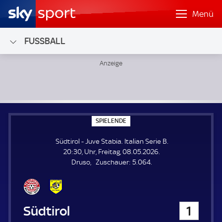
Menü
FUSSBALL
Südtirol - Juve Stabia; Italian Serie B
S
SPIELENDE
P
I
Südtirol - Juve Stabia. Italian Serie B.
E
L
20:30, Uhr, Freitag, 08.05.2026.
E
Z
Druso
Zuschauer:
5.064.
N
D
u
E
s
c
h
Südtirol
1
a