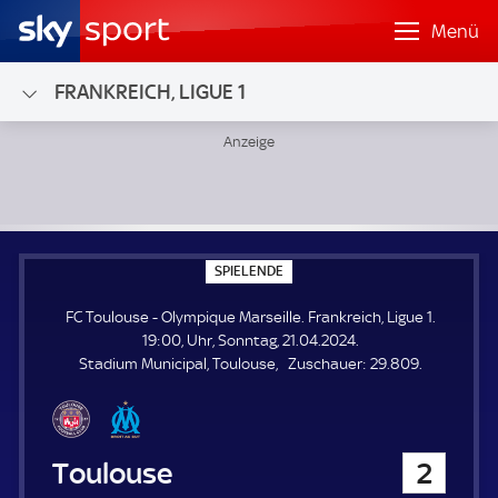
Menü
FRANKREICH, LIGUE 1
FC Toulouse - Olympique Marseille; Frankreich, Ligue 1
S
SPIELENDE
P
I
FC Toulouse - Olympique Marseille. Frankreich, Ligue 1.
E
L
19:00, Uhr, Sonntag, 21.04.2024.
E
Z
Stadium Municipal, Toulouse
Zuschauer:
29.809.
N
D
u
E
s
c
h
FC Toulouse
2
a