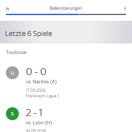
Toulouse:
Mar
Balleroberungen
11
7
Letzte 6 Spiele
Toulouse
0 - 0
vs.
Nantes
(A)
17.05.2026
Frankreich, Ligue 1
2 - 1
vs.
Lyon
(H)
10.05.2026