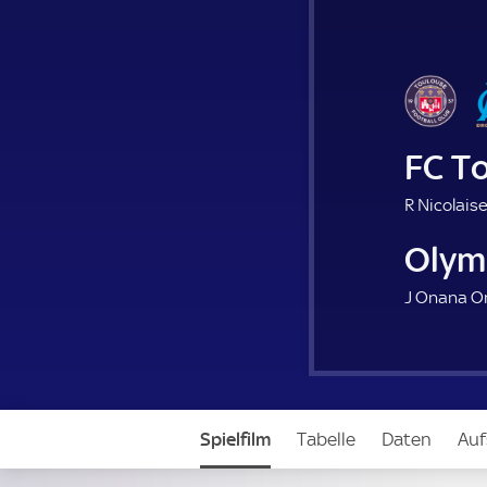
FC T
R Nicolaise
Olym
J Onana O
Spielfilm
Tabelle
Daten
Auf