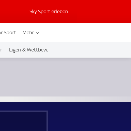
Sky Sport erleben
r Sport
Mehr
r
Ligen & Wettbew.