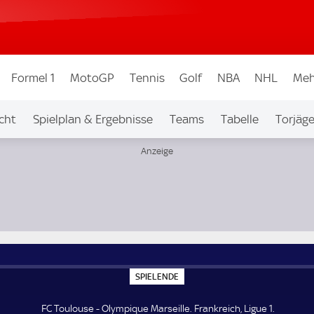
Formel 1
MotoGP
Tennis
Golf
NBA
NHL
Meh
cht
Spielplan & Ergebnisse
Teams
Tabelle
Torjäge
S
SPIELENDE
P
I
E
FC Toulouse - Olympique Marseille. Frankreich, Ligue 1.