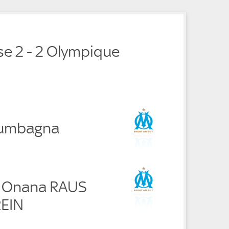
e
e
se 2 - 2 Olympique
umbagna
a Onana RAUS
REIN