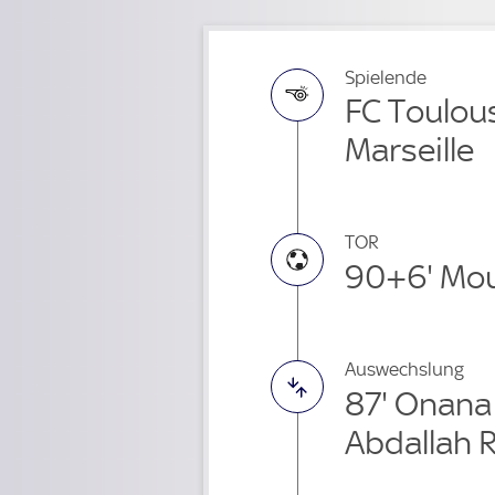
Spielende
FC Toulou
Marseille
TOR
90+6' Mo
Auswechslung
87' Onan
Abdallah 