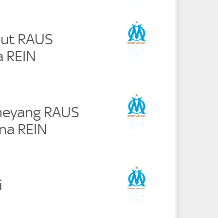
out RAUS
 REIN
meyang RAUS
a REIN
i