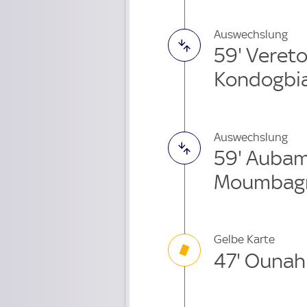
Auswechslung
59' Veret
Kondogbia
Auswechslung
59' Auba
Moumbagn
Gelbe Karte
47' Ounah