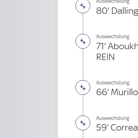
Auswechslung
80' Dallin
Auswechslung
71' Abouk
REIN
Auswechslung
66' Muril
Auswechslung
59' Corre