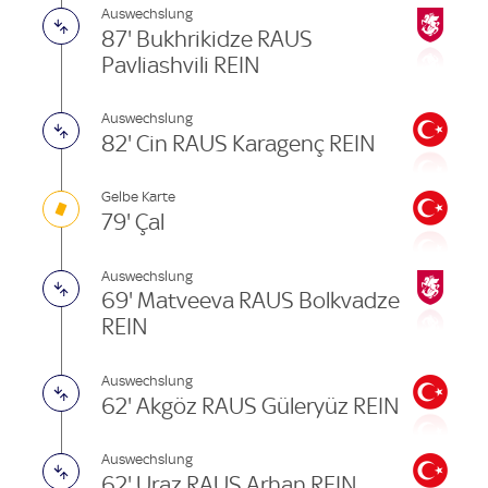
Auswechslung
87' Bukhrikidze RAUS
Pavliashvili REIN
Auswechslung
82' Cin RAUS Karagenç REIN
Gelbe Karte
79' Çal
Auswechslung
69' Matveeva RAUS Bolkvadze
REIN
Auswechslung
62' Akgöz RAUS Güleryüz REIN
Auswechslung
62' Uraz RAUS Arhan REIN