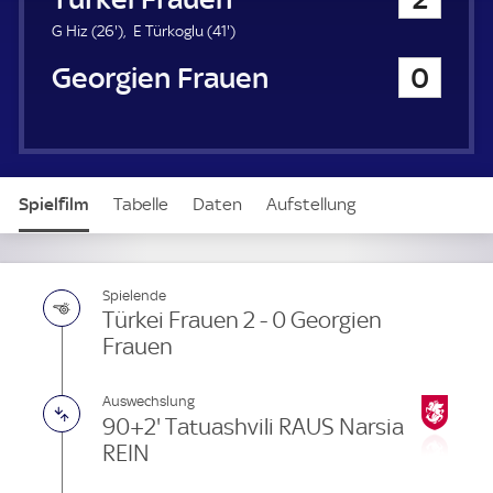
a
u
2
4
G Hiz (
26'
)
E Türkoglu (
41'
)
e
6
1
Georgien Frauen
0
r
.
.
m
m
i
i
n
n
u
u
t
t
Spielfilm
Tabelle
Daten
Aufstellung
e
e
Spielende
Türkei Frauen 2 - 0 Georgien
Frauen
Auswechslung
90+2' Tatuashvili RAUS Narsia
REIN