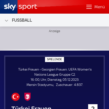
Menü
FUSSBALL
Türkei Frauen - Georgien Frauen; UEFA Women's Nations 
S
SPIELENDE
P
I
Türkei Frauen - Georgien Frauen. UEFA Women's
E
L
Nations League Gruppe C2.
E
16:00, Uhr, Dienstag, 05.12.2023.
N
D
Z
Mersin Stadyumu
Zuschauer:
4.837.
E
u
s
c
h
Türkei Frauen
2