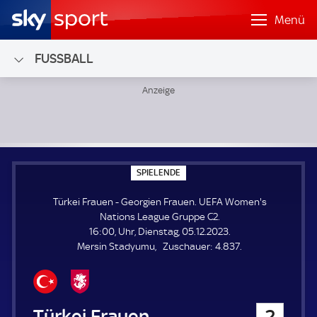
Menü
FUSSBALL
Türkei Frauen - Georgien Frauen; UEFA Women's Nations 
S
SPIELENDE
P
I
Türkei Frauen - Georgien Frauen. UEFA Women's
E
L
Nations League Gruppe C2.
E
16:00, Uhr, Dienstag, 05.12.2023.
N
D
Z
Mersin Stadyumu
Zuschauer:
4.837.
E
u
s
c
h
Türkei Frauen
2