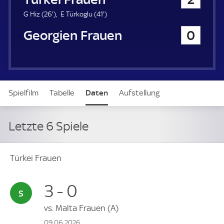
a
u
2
4
G Hiz (
26'
)
E Türkoglu (
41'
)
e
6
1
Georgien Frauen
0
r
.
.
m
m
i
i
n
n
u
u
t
t
Spielfilm
Tabelle
Daten
Aufstellung
e
e
Letzte 6 Spiele
Türkei Frauen
3 - 0
vs.
Malta Frauen
(A)
09.06.2026