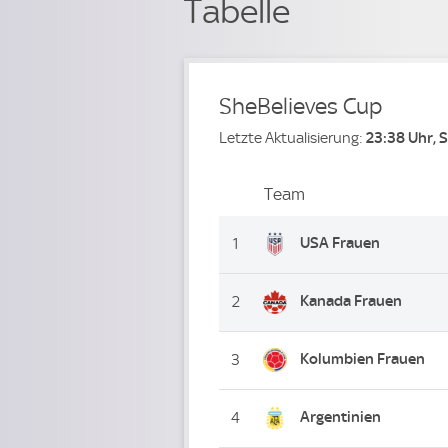
Tabelle
SheBelieves Cup
Letzte Aktualisierung:
23:38 Uhr, 
Team
Team
Platz
USA Frauen
1
Kanada Frauen
2
Kolumbien Frauen
3
Argentinien
4