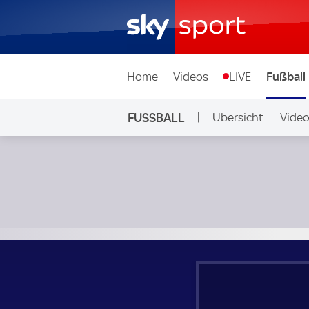
Home
Videos
LIVE
Fußball
FUSSBALL
Übersicht
Vide
Auf Sky
USA Frauen - Kanada Frauen; SheBelieves Cup