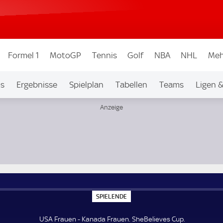
Formel 1
MotoGP
Tennis
Golf
NBA
NHL
Meh
os
Ergebnisse
Spielplan
Tabellen
Teams
Ligen 
S
SPIELENDE
P
I
E
USA Frauen - Kanada Frauen. SheBelieves Cup.