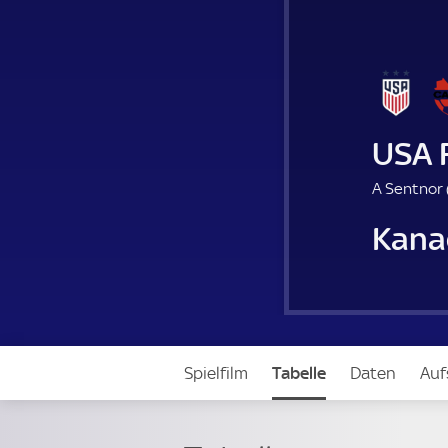
USA 
A Sentnor 
Kana
Spielfilm
Tabelle
Daten
Auf