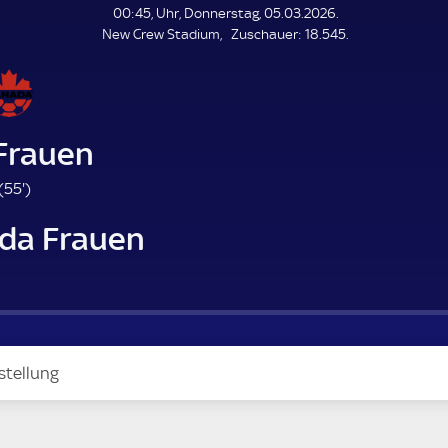
L
00:45, Uhr, Donnerstag, 05.03.2026.
E
Z
New Crew Stadium
Zuschauer:
18.545.
N
D
u
E
s
c
h
a
Frauen
u
e
5
(
55'
)
r
5
da Frauen
.
m
i
n
u
t
e
stellung