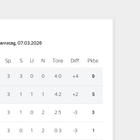
Samstag, 07.03.2026
Sp.
Spiele
S
Siege
U
Unentschieden
N
Niederlagen
Tore
Tore
Diff.
Differenz
Pkte.
Punkte
3
3
0
0
4:0
+4
9
3
1
1
1
4:2
+2
5
3
1
0
2
2:5
-3
3
3
0
1
2
0:3
-3
1