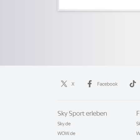
X
Facebook
Sky Sport erleben
F
Sky.de
S
WOW.de
W